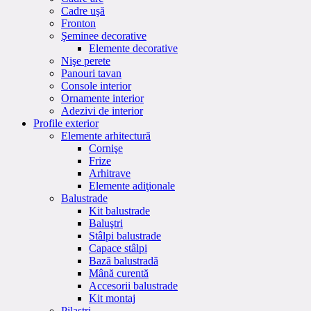
Cadre uşă
Fronton
Şeminee decorative
Elemente decorative
Nişe perete
Panouri tavan
Console interior
Ornamente interior
Adezivi de interior
Profile exterior
Elemente arhitectură
Cornişe
Frize
Arhitrave
Elemente adiţionale
Balustrade
Kit balustrade
Baluştri
Stâlpi balustrade
Capace stâlpi
Bază balustradă
Mână curentă
Accesorii balustrade
Kit montaj
Pilaştri