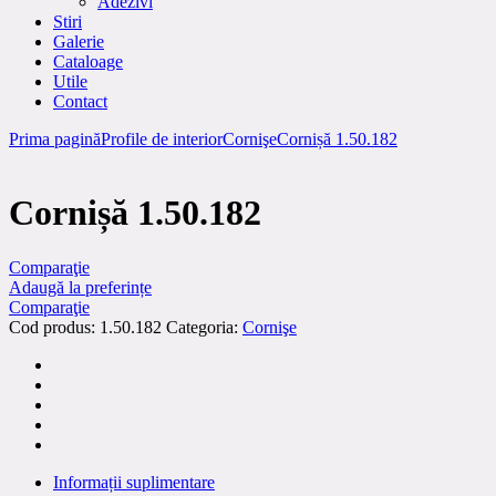
Adezivi
Stiri
Galerie
Cataloage
Utile
Contact
Prima pagină
Profile de interior
Cornişe
Cornișă 1.50.182
Cornișă 1.50.182
Comparaţie
Adaugă la preferințe
Comparaţie
Cod produs:
1.50.182
Categoria:
Cornişe
Informații suplimentare