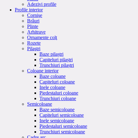
Adezivi profile
Profile interior
Cornişe
Brâuri
Plinte
Arhitrave
Ornamente colţ
Rozete
Pilaştri
Baze pilaștri
Capiteluri pilaștri
Trunchiuri pilaștri
Coloane interior
Baze coloane
Capiteluri coloane
Inele coloane
Piedestaluri coloane
Trunchiuri coloane
Semicoloane
Baze semicoloane
Capiteluri semicoloane
Inele semicoloane
Piedestaluri semicoloane
Trunchiuri semicoloane
Cadre arc