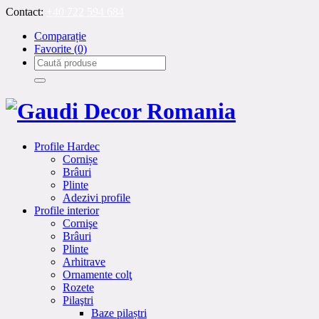
Contact:
+40 722 594 684
Comparație
Favorite
(0)
Profile Hardec
Cornișe
Brâuri
Plinte
Adezivi profile
Profile interior
Cornişe
Brâuri
Plinte
Arhitrave
Ornamente colţ
Rozete
Pilaştri
Baze pilaștri