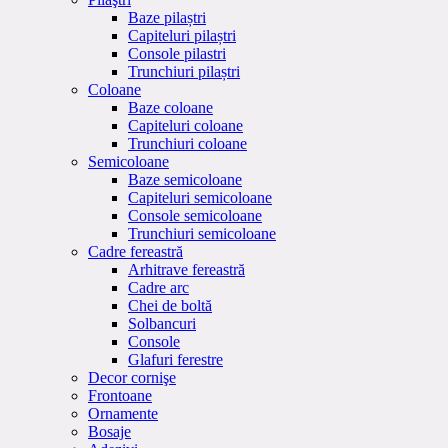
Baze pilaștri
Capiteluri pilaștri
Console pilastri
Trunchiuri pilaștri
Coloane
Baze coloane
Capiteluri coloane
Trunchiuri coloane
Semicoloane
Baze semicoloane
Capiteluri semicoloane
Console semicoloane
Trunchiuri semicoloane
Cadre fereastră
Arhitrave fereastră
Cadre arc
Chei de boltă
Solbancuri
Console
Glafuri ferestre
Decor cornişe
Frontoane
Ornamente
Bosaje