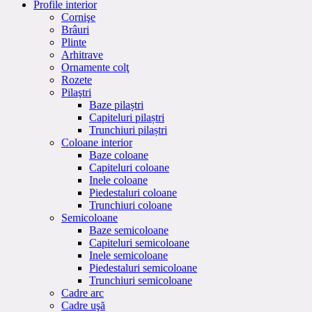
Profile interior
Cornişe
Brâuri
Plinte
Arhitrave
Ornamente colţ
Rozete
Pilaştri
Baze pilaștri
Capiteluri pilaștri
Trunchiuri pilaștri
Coloane interior
Baze coloane
Capiteluri coloane
Inele coloane
Piedestaluri coloane
Trunchiuri coloane
Semicoloane
Baze semicoloane
Capiteluri semicoloane
Inele semicoloane
Piedestaluri semicoloane
Trunchiuri semicoloane
Cadre arc
Cadre uşă