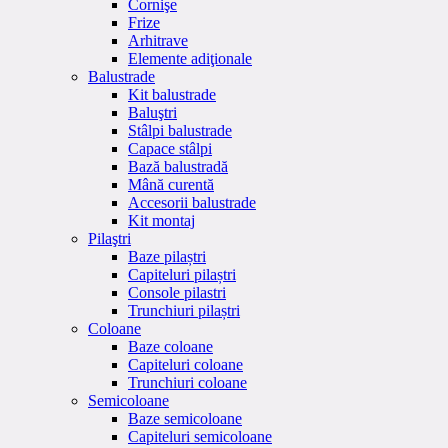
Cornişe
Frize
Arhitrave
Elemente adiţionale
Balustrade
Kit balustrade
Baluştri
Stâlpi balustrade
Capace stâlpi
Bază balustradă
Mână curentă
Accesorii balustrade
Kit montaj
Pilaştri
Baze pilaștri
Capiteluri pilaștri
Console pilastri
Trunchiuri pilaștri
Coloane
Baze coloane
Capiteluri coloane
Trunchiuri coloane
Semicoloane
Baze semicoloane
Capiteluri semicoloane