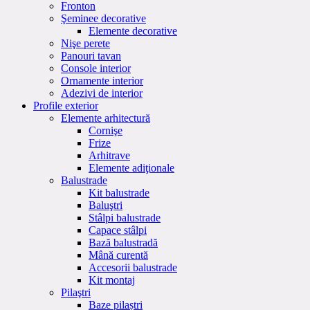
Fronton
Şeminee decorative
Elemente decorative
Nişe perete
Panouri tavan
Console interior
Ornamente interior
Adezivi de interior
Profile exterior
Elemente arhitectură
Cornişe
Frize
Arhitrave
Elemente adiţionale
Balustrade
Kit balustrade
Baluştri
Stâlpi balustrade
Capace stâlpi
Bază balustradă
Mână curentă
Accesorii balustrade
Kit montaj
Pilaştri
Baze pilaștri