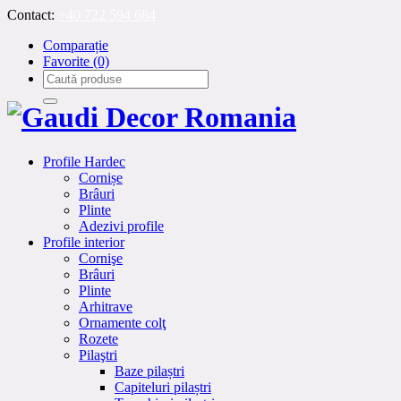
Contact:
+40 722 594 684
Comparație
Favorite
(0)
Profile Hardec
Cornișe
Brâuri
Plinte
Adezivi profile
Profile interior
Cornişe
Brâuri
Plinte
Arhitrave
Ornamente colţ
Rozete
Pilaştri
Baze pilaștri
Capiteluri pilaștri