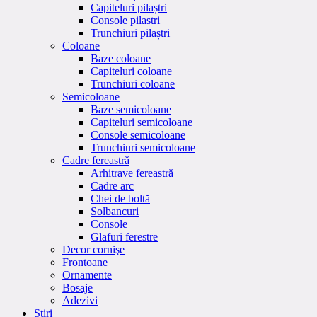
Capiteluri pilaștri
Console pilastri
Trunchiuri pilaștri
Coloane
Baze coloane
Capiteluri coloane
Trunchiuri coloane
Semicoloane
Baze semicoloane
Capiteluri semicoloane
Console semicoloane
Trunchiuri semicoloane
Cadre fereastră
Arhitrave fereastră
Cadre arc
Chei de boltă
Solbancuri
Console
Glafuri ferestre
Decor cornişe
Frontoane
Ornamente
Bosaje
Adezivi
Stiri