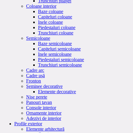
Trunchiuri pilaștri
Coloane interior
Baze coloane
Capiteluri coloane
Inele coloane
Piedestaluri coloane
Trunchiuri coloane
Semicoloane
Baze semicoloane
Capiteluri semicoloane
Inele semicoloane
Piedestaluri semicoloane
Trunchiuri semicoloane
Cadre arc
Cadre uşă
Fronton
Şeminee decorative
Elemente decorative
Nişe perete
Panouri tavan
Console interior
Ornamente interior
Adezivi de interior
Profile exterior
Elemente arhitectură