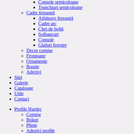
Console semicoloane
Trunchiuri semicoloane
Cadre fereastră
Arhitrave fereastră
Cadre arc
Chei de boltă
Solbancuri
Console
Glafuri ferestre
Decor cornişe
Frontoane
Ornamente
Bosaje
Adezivi
Stiri
Galerie
Cataloage
Utile
Contact
Profile Hardec
Cornișe
Brâuri
Plinte
Adezivi profile