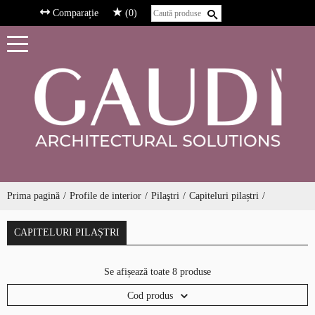
Comparație
(0)
Prima pagină
Profile de interior
Pilaştri
Capiteluri pilaștri
CAPITELURI PILAȘTRI
Se afișează toate 8 produse
Cod produs