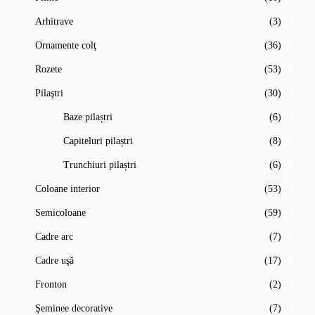
Arhitrave
(3)
Ornamente colţ
(36)
Rozete
(53)
Pilaştri
(30)
Baze pilaștri
(6)
Capiteluri pilaștri
(8)
Trunchiuri pilaștri
(6)
Coloane interior
(53)
Semicoloane
(59)
Cadre arc
(7)
Cadre uşă
(17)
Fronton
(2)
Şeminee decorative
(7)