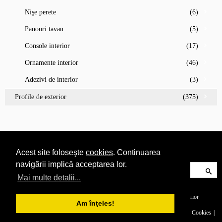
Nişe perete
(6)
Panouri tavan
(5)
Console interior
(17)
Ornamente interior
(46)
Adezivi de interior
(3)
Profile de exterior
(375)
Acest site foloseşte
cookies
. Continuarea
navigării implică acceptarea lor.
Mai multe detalii...
© 2017 Gaudi Decor România.
Profile decorative pentru interior și exterior
Am înţeles!
Catalog
Despre companie
Certificări
Confidențialitate
Cookies