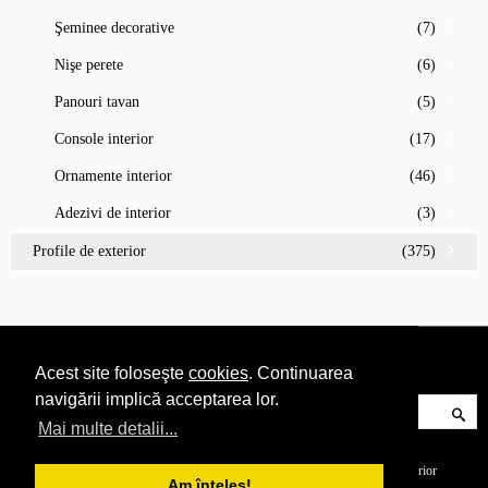
Şeminee decorative
(7)
Nişe perete
(6)
Panouri tavan
(5)
Console interior
(17)
Ornamente interior
(46)
Adezivi de interior
(3)
Profile de exterior
(375)
Acest site foloseşte
cookies
. Continuarea
navigării implică acceptarea lor.
Mai multe detalii...
© 2017 Gaudi Decor România.
Profile decorative pentru interior și exterior
Am înţeles!