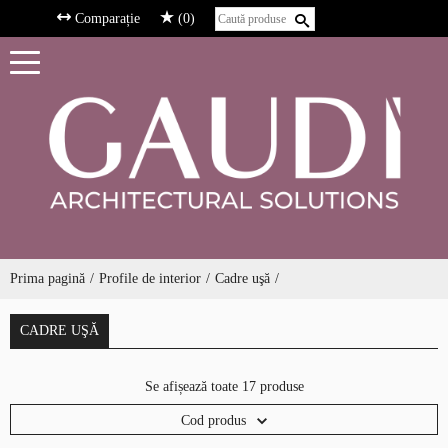
Comparație
(0)
Prima pagină
Profile de interior
Cadre uşă
CADRE UŞĂ
Se afișează toate 17 produse
Cod produs