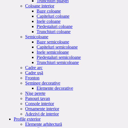
Trunchiuri pilaștri
Coloane interior
Baze coloane
Capiteluri coloane
Inele coloane
Piedestaluri coloane
Trunchiuri coloane
Semicoloane
Baze semicoloane
Capiteluri semicoloane
Inele semicoloane
Piedestaluri semicoloane
Trunchiuri semicoloane
Cadre arc
Cadre uşă
Fronton
Şeminee decorative
Elemente decorative
Nişe perete
Panouri tavan
Console interior
Ornamente interior
Adezivi de interior
Profile exterior
Elemente arhitectură