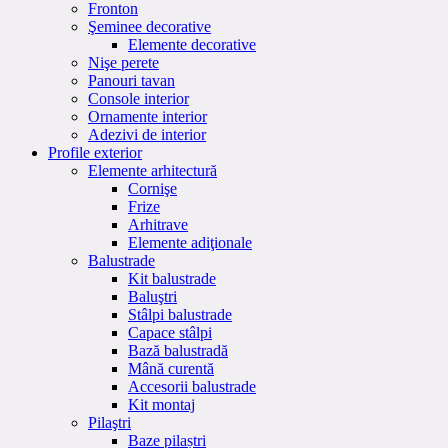
Fronton
Şeminee decorative
Elemente decorative
Nişe perete
Panouri tavan
Console interior
Ornamente interior
Adezivi de interior
Profile exterior
Elemente arhitectură
Cornişe
Frize
Arhitrave
Elemente adiţionale
Balustrade
Kit balustrade
Baluştri
Stâlpi balustrade
Capace stâlpi
Bază balustradă
Mână curentă
Accesorii balustrade
Kit montaj
Pilaştri
Baze pilaștri