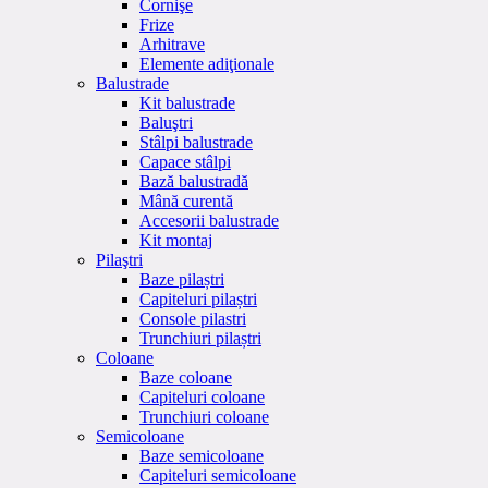
Cornişe
Frize
Arhitrave
Elemente adiţionale
Balustrade
Kit balustrade
Baluştri
Stâlpi balustrade
Capace stâlpi
Bază balustradă
Mână curentă
Accesorii balustrade
Kit montaj
Pilaştri
Baze pilaștri
Capiteluri pilaștri
Console pilastri
Trunchiuri pilaștri
Coloane
Baze coloane
Capiteluri coloane
Trunchiuri coloane
Semicoloane
Baze semicoloane
Capiteluri semicoloane