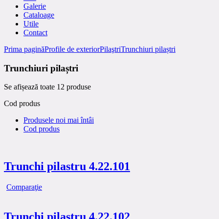
Galerie
Cataloage
Utile
Contact
Prima pagină
Profile de exterior
Pilaştri
Trunchiuri pilaștri
Trunchiuri pilaștri
Se afișează toate 12 produse
Cod produs
Produsele noi mai întâi
Cod produs
Trunchi pilastru 4.22.101
Comparaţie
Trunchi pilastru 4.22.102