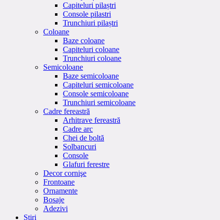
Capiteluri pilaștri
Console pilastri
Trunchiuri pilaștri
Coloane
Baze coloane
Capiteluri coloane
Trunchiuri coloane
Semicoloane
Baze semicoloane
Capiteluri semicoloane
Console semicoloane
Trunchiuri semicoloane
Cadre fereastră
Arhitrave fereastră
Cadre arc
Chei de boltă
Solbancuri
Console
Glafuri ferestre
Decor cornişe
Frontoane
Ornamente
Bosaje
Adezivi
Stiri