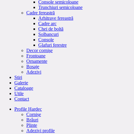
Console semicoloane
Trunchiuri semicoloane
Cadre fereastră
Arhitrave fereastră
Cadre arc
Chei de boltă
Solbancuri
Console
Glafuri ferestre
Decor cornişe
Frontoane
Ornamente
Bosaje
Adezivi
Stiri
Galerie
Cataloage
Utile
Contact
Profile Hardec
Cornișe
Brâuri
Plinte
Adezivi profile