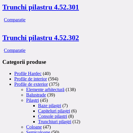
Trunchi pilastru 4.52.301
Comparaţie
Trunchi pilastru 4.52.302
Comparaţie
Categorii produse
Profile Hardec
(40)
Profile de interior
(594)
Profile de exterior
(375)
Elemente arhitectură
(138)
Balustrade
(39)
Pilaştri
(45)
Baze pilaștri
(7)
Capiteluri pilaștri
(6)
Console pilastri
(8)
Trunchiuri pilaștri
(12)
Coloane
(47)
Semicoloane
(50)