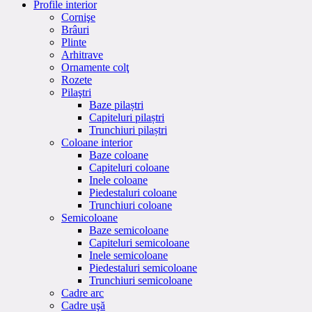
Profile interior
Cornişe
Brâuri
Plinte
Arhitrave
Ornamente colţ
Rozete
Pilaştri
Baze pilaștri
Capiteluri pilaștri
Trunchiuri pilaștri
Coloane interior
Baze coloane
Capiteluri coloane
Inele coloane
Piedestaluri coloane
Trunchiuri coloane
Semicoloane
Baze semicoloane
Capiteluri semicoloane
Inele semicoloane
Piedestaluri semicoloane
Trunchiuri semicoloane
Cadre arc
Cadre uşă