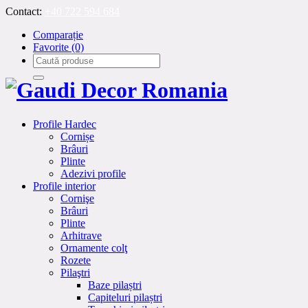
Contact:
+40 722 594 684
Comparație
Favorite
(0)
Profile Hardec
Cornișe
Brâuri
Plinte
Adezivi profile
Profile interior
Cornişe
Brâuri
Plinte
Arhitrave
Ornamente colţ
Rozete
Pilaştri
Baze pilaștri
Capiteluri pilaștri