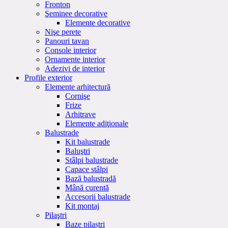
Fronton
Şeminee decorative
Elemente decorative
Nişe perete
Panouri tavan
Console interior
Ornamente interior
Adezivi de interior
Profile exterior
Elemente arhitectură
Cornişe
Frize
Arhitrave
Elemente adiţionale
Balustrade
Kit balustrade
Baluştri
Stâlpi balustrade
Capace stâlpi
Bază balustradă
Mână curentă
Accesorii balustrade
Kit montaj
Pilaştri
Baze pilaștri