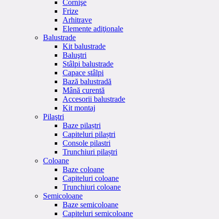
Cornişe
Frize
Arhitrave
Elemente adiţionale
Balustrade
Kit balustrade
Baluştri
Stâlpi balustrade
Capace stâlpi
Bază balustradă
Mână curentă
Accesorii balustrade
Kit montaj
Pilaştri
Baze pilaștri
Capiteluri pilaștri
Console pilastri
Trunchiuri pilaștri
Coloane
Baze coloane
Capiteluri coloane
Trunchiuri coloane
Semicoloane
Baze semicoloane
Capiteluri semicoloane