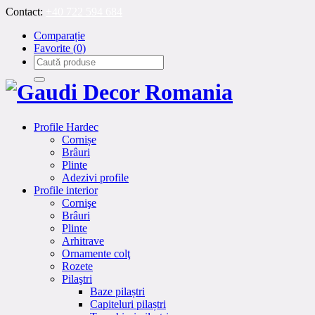
Contact:
+40 722 594 684
Comparație
Favorite
(0)
Profile Hardec
Cornișe
Brâuri
Plinte
Adezivi profile
Profile interior
Cornişe
Brâuri
Plinte
Arhitrave
Ornamente colţ
Rozete
Pilaştri
Baze pilaștri
Capiteluri pilaștri