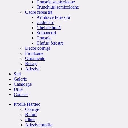
Console semicoloane
Trunchiuri semicoloane
Cadre fereastră
Arhitrave fereastră
Cadre arc
Chei de boltă
Solbancuri
Console
Glafuri ferestre
Decor cornişe
Frontoane
Ornamente
Bosaje
Adezivi
Stiri
Galerie
Cataloage
Utile
Contact
Profile Hardec
Cornișe
Brâuri
Plinte
Adezivi profile