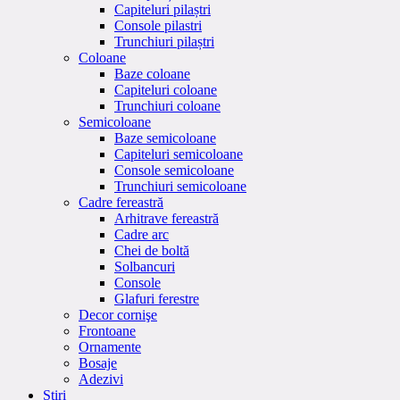
Capiteluri pilaștri
Console pilastri
Trunchiuri pilaștri
Coloane
Baze coloane
Capiteluri coloane
Trunchiuri coloane
Semicoloane
Baze semicoloane
Capiteluri semicoloane
Console semicoloane
Trunchiuri semicoloane
Cadre fereastră
Arhitrave fereastră
Cadre arc
Chei de boltă
Solbancuri
Console
Glafuri ferestre
Decor cornişe
Frontoane
Ornamente
Bosaje
Adezivi
Stiri