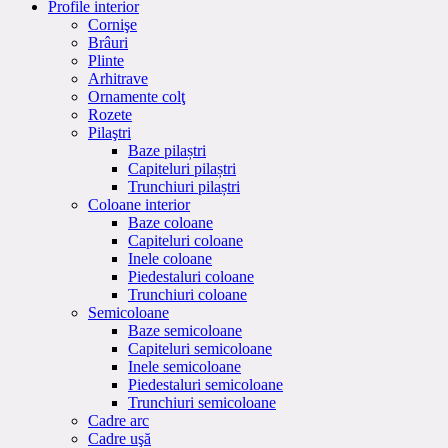
Profile interior
Cornişe
Brâuri
Plinte
Arhitrave
Ornamente colţ
Rozete
Pilaştri
Baze pilaștri
Capiteluri pilaștri
Trunchiuri pilaștri
Coloane interior
Baze coloane
Capiteluri coloane
Inele coloane
Piedestaluri coloane
Trunchiuri coloane
Semicoloane
Baze semicoloane
Capiteluri semicoloane
Inele semicoloane
Piedestaluri semicoloane
Trunchiuri semicoloane
Cadre arc
Cadre uşă