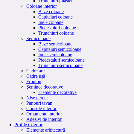
Trunchiuri pilaștri
Coloane interior
Baze coloane
Capiteluri coloane
Inele coloane
Piedestaluri coloane
Trunchiuri coloane
Semicoloane
Baze semicoloane
Capiteluri semicoloane
Inele semicoloane
Piedestaluri semicoloane
Trunchiuri semicoloane
Cadre arc
Cadre uşă
Fronton
Şeminee decorative
Elemente decorative
Nişe perete
Panouri tavan
Console interior
Ornamente interior
Adezivi de interior
Profile exterior
Elemente arhitectură