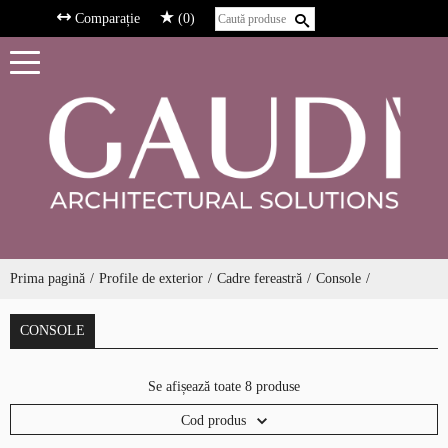
Comparație
(0)
Prima pagină
Profile de exterior
Cadre fereastră
Console
CONSOLE
Se afișează toate 8 produse
Cod produs