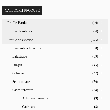
CATEGORII PRODUSE
Profile Hardec
(40)
Profile de interior
(594)
Profile de exterior
(375)
Elemente arhitectură
(138)
Balustrade
(39)
Pilaştri
(45)
Coloane
(47)
Semicoloane
(50)
Cadre fereastră
(34)
Arhitrave fereastră
(9)
Cadre arc
(3)