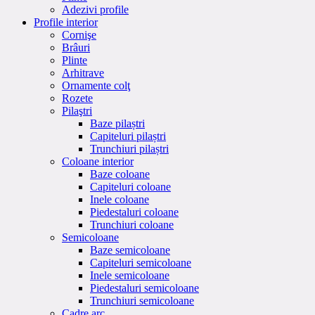
Adezivi profile
Profile interior
Cornişe
Brâuri
Plinte
Arhitrave
Ornamente colţ
Rozete
Pilaştri
Baze pilaștri
Capiteluri pilaștri
Trunchiuri pilaștri
Coloane interior
Baze coloane
Capiteluri coloane
Inele coloane
Piedestaluri coloane
Trunchiuri coloane
Semicoloane
Baze semicoloane
Capiteluri semicoloane
Inele semicoloane
Piedestaluri semicoloane
Trunchiuri semicoloane
Cadre arc