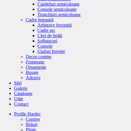
Capiteluri semicoloane
Console semicoloane
Trunchiuri semicoloane
Cadre fereastră
Arhitrave fereastră
Cadre arc
Chei de boltă
Solbancuri
Console
Glafuri ferestre
Decor cornişe
Frontoane
Ornamente
Bosaje
Adezivi
Stiri
Galerie
Cataloage
Utile
Contact
Profile Hardec
Cornișe
Brâuri
Plinte