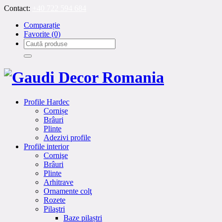
Contact:
+40 722 594 684
Comparație
Favorite
(0)
Profile Hardec
Cornișe
Brâuri
Plinte
Adezivi profile
Profile interior
Cornişe
Brâuri
Plinte
Arhitrave
Ornamente colţ
Rozete
Pilaştri
Baze pilaștri