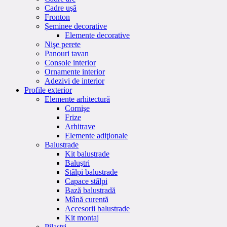
Cadre uşă
Fronton
Şeminee decorative
Elemente decorative
Nişe perete
Panouri tavan
Console interior
Ornamente interior
Adezivi de interior
Profile exterior
Elemente arhitectură
Cornişe
Frize
Arhitrave
Elemente adiţionale
Balustrade
Kit balustrade
Baluştri
Stâlpi balustrade
Capace stâlpi
Bază balustradă
Mână curentă
Accesorii balustrade
Kit montaj
Pilaştri