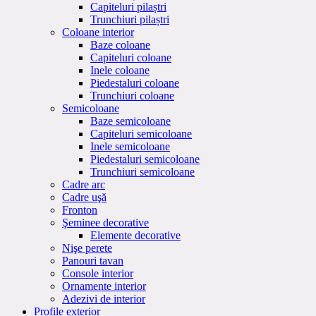
Capiteluri pilaștri
Trunchiuri pilaștri
Coloane interior
Baze coloane
Capiteluri coloane
Inele coloane
Piedestaluri coloane
Trunchiuri coloane
Semicoloane
Baze semicoloane
Capiteluri semicoloane
Inele semicoloane
Piedestaluri semicoloane
Trunchiuri semicoloane
Cadre arc
Cadre uşă
Fronton
Şeminee decorative
Elemente decorative
Nişe perete
Panouri tavan
Console interior
Ornamente interior
Adezivi de interior
Profile exterior