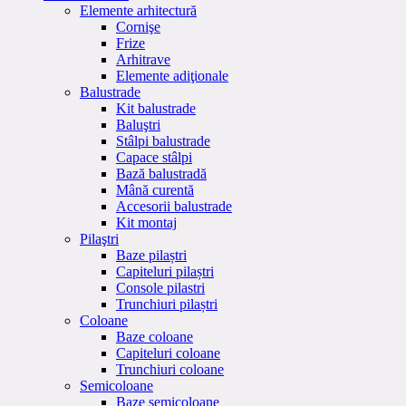
Elemente arhitectură
Cornişe
Frize
Arhitrave
Elemente adiţionale
Balustrade
Kit balustrade
Baluştri
Stâlpi balustrade
Capace stâlpi
Bază balustradă
Mână curentă
Accesorii balustrade
Kit montaj
Pilaştri
Baze pilaștri
Capiteluri pilaștri
Console pilastri
Trunchiuri pilaștri
Coloane
Baze coloane
Capiteluri coloane
Trunchiuri coloane
Semicoloane
Baze semicoloane