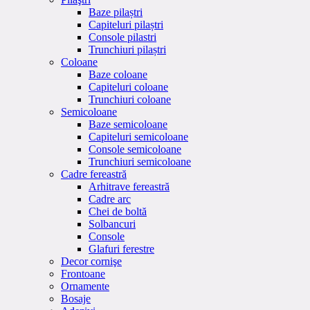
Baze pilaștri
Capiteluri pilaștri
Console pilastri
Trunchiuri pilaștri
Coloane
Baze coloane
Capiteluri coloane
Trunchiuri coloane
Semicoloane
Baze semicoloane
Capiteluri semicoloane
Console semicoloane
Trunchiuri semicoloane
Cadre fereastră
Arhitrave fereastră
Cadre arc
Chei de boltă
Solbancuri
Console
Glafuri ferestre
Decor cornişe
Frontoane
Ornamente
Bosaje