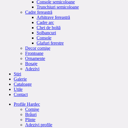
Console semicoloane
Trunchiuri semicoloane
Cadre fereastră
Arhitrave fereastră
Cadre arc
Chei de boltă
Solbancuri
Console
Glafuri ferestre
Decor cornişe
Frontoane
Ornamente
Bosaje
Adezivi
Stiri
Galerie
Cataloage
Utile
Contact
Profile Hardec
Cornișe
Brâuri
Plinte
Adezivi profile