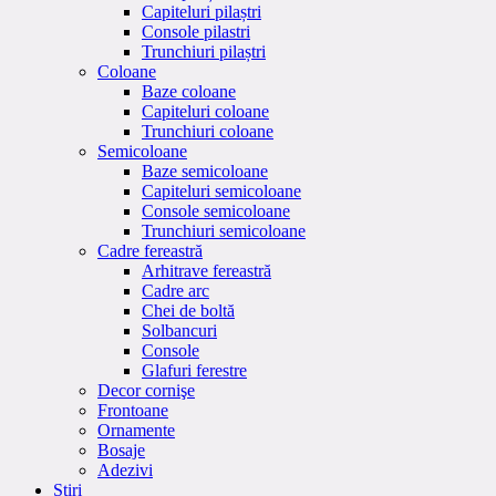
Capiteluri pilaștri
Console pilastri
Trunchiuri pilaștri
Coloane
Baze coloane
Capiteluri coloane
Trunchiuri coloane
Semicoloane
Baze semicoloane
Capiteluri semicoloane
Console semicoloane
Trunchiuri semicoloane
Cadre fereastră
Arhitrave fereastră
Cadre arc
Chei de boltă
Solbancuri
Console
Glafuri ferestre
Decor cornişe
Frontoane
Ornamente
Bosaje
Adezivi
Stiri