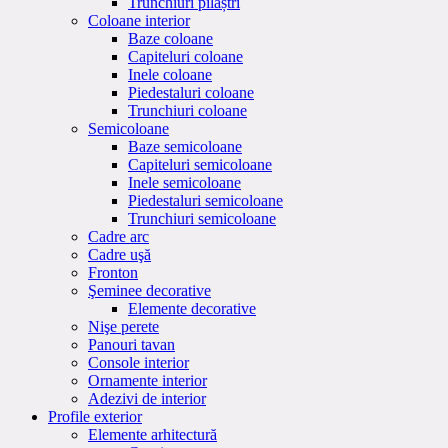
Trunchiuri pilaștri
Coloane interior
Baze coloane
Capiteluri coloane
Inele coloane
Piedestaluri coloane
Trunchiuri coloane
Semicoloane
Baze semicoloane
Capiteluri semicoloane
Inele semicoloane
Piedestaluri semicoloane
Trunchiuri semicoloane
Cadre arc
Cadre uşă
Fronton
Şeminee decorative
Elemente decorative
Nişe perete
Panouri tavan
Console interior
Ornamente interior
Adezivi de interior
Profile exterior
Elemente arhitectură