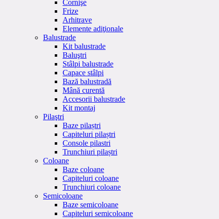
Cornişe
Frize
Arhitrave
Elemente adiţionale
Balustrade
Kit balustrade
Baluştri
Stâlpi balustrade
Capace stâlpi
Bază balustradă
Mână curentă
Accesorii balustrade
Kit montaj
Pilaştri
Baze pilaștri
Capiteluri pilaștri
Console pilastri
Trunchiuri pilaștri
Coloane
Baze coloane
Capiteluri coloane
Trunchiuri coloane
Semicoloane
Baze semicoloane
Capiteluri semicoloane