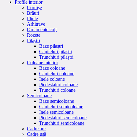
Profile interior
Cornişe
Brâuri
Plinte
Arhitrave
Ornamente colţ
Rozete
Pilaştri
Baze pilaștri
Capiteluri pilaștri
Trunchiuri pilaștri
Coloane interior
Baze coloane
Capiteluri coloane
Inele coloane
Piedestaluri coloane
Trunchiuri coloane
Semicoloane
Baze semicoloane
Capiteluri semicoloane
Inele semicoloane
Piedestaluri semicoloane
Trunchiuri semicoloane
Cadre arc
Cadre uşă