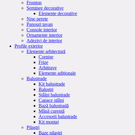
Fronton
Şeminee decorative
Elemente decorative
Nişe perete
Panouri tavan
Console interior
Ornamente interior
Adezivi de interior
Profile exterior
Elemente arhitectură
Cornişe
Frize
Arhitrave
Elemente adiţionale
Balustrade
Kit balustrade
Baluştri
Stâlpi balustrade
Capace stâlpi
Bază balustradă
Mână curentă
Accesorii balustrade
Kit montaj
Pilaştri
Baze pilaștri