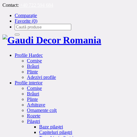
Contact:
+40 722 594 684
Comparație
Favorite
(0)
Profile Hardec
Cornișe
Brâuri
Plinte
Adezivi profile
Profile interior
Cornişe
Brâuri
Plinte
Arhitrave
Ornamente colţ
Rozete
Pilaştri
Baze pilaștri
Capiteluri pilaștri