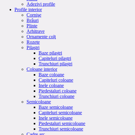
Adezivi profile
Profile interior
Cornişe
Brâuri
Plinte
Arhitrave
Ornamente colţ
Rozete
Pilaştri
Baze pilaștri
Capiteluri pilaștri
Trunchiuri pilaștri
Coloane interior
Baze coloane
Capiteluri coloane
Inele coloane
Piedestaluri coloane
Trunchiuri coloane
Semicoloane
Baze semicoloane
Capiteluri semicoloane
Inele semicoloane
Piedestaluri semicoloane
Trunchiuri semicoloane
Cadre arc