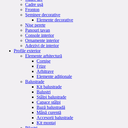
Cadre uşă
Fronton
Şeminee decorative
Elemente decorative
Nişe perete
Panouri tavan
Console interior
Ornamente interior
Adezivi de interior
Profile exterior
Elemente arhitectură
Cornişe
Frize
Arhitrave
Elemente adiţionale
Balustrade
Kit balustrade
Baluştri
Stâlpi balustrade
Capace stâlpi
Bază balustradă
Mână curentă
Accesorii balustrade
Kit montaj
Pilaştri