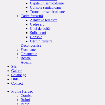
Capiteluri semicoloane
Console semicoloane
Trunchiuri semicoloane
Cadre fereastră
Arhitrave fereastră
Cadre arc
Chei de boltă
Solbancuri
Console
Glafuri ferestre
Decor cornişe
Frontoane
Ornamente
Bosaje
Adezivi
Stiri
Galerie
Cataloage
Utile
Contact
Profile Hardec
Cornișe
Brâuri
Plinte