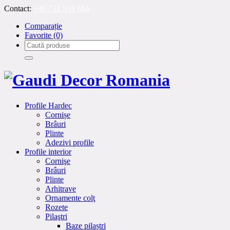
Contact:
+40 722 594 684
Comparație
Favorite
(0)
Profile Hardec
Cornișe
Brâuri
Plinte
Adezivi profile
Profile interior
Cornişe
Brâuri
Plinte
Arhitrave
Ornamente colţ
Rozete
Pilaştri
Baze pilaștri