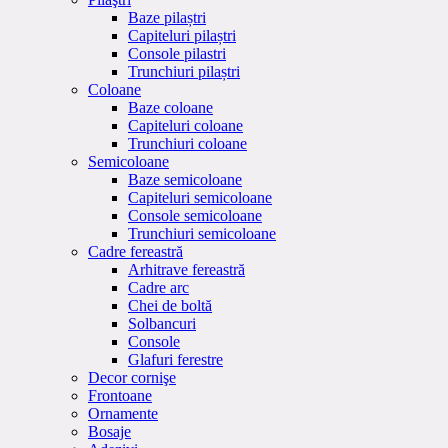
Baze pilaștri
Capiteluri pilaștri
Console pilastri
Trunchiuri pilaștri
Coloane
Baze coloane
Capiteluri coloane
Trunchiuri coloane
Semicoloane
Baze semicoloane
Capiteluri semicoloane
Console semicoloane
Trunchiuri semicoloane
Cadre fereastră
Arhitrave fereastră
Cadre arc
Chei de boltă
Solbancuri
Console
Glafuri ferestre
Decor cornişe
Frontoane
Ornamente
Bosaje