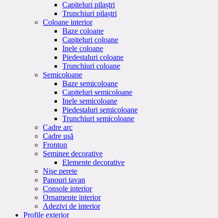
Capiteluri pilaștri
Trunchiuri pilaștri
Coloane interior
Baze coloane
Capiteluri coloane
Inele coloane
Piedestaluri coloane
Trunchiuri coloane
Semicoloane
Baze semicoloane
Capiteluri semicoloane
Inele semicoloane
Piedestaluri semicoloane
Trunchiuri semicoloane
Cadre arc
Cadre uşă
Fronton
Şeminee decorative
Elemente decorative
Nişe perete
Panouri tavan
Console interior
Ornamente interior
Adezivi de interior
Profile exterior