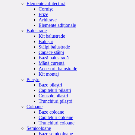
Elemente arhitectură
Cornişe
Frize
Arhitrave
Elemente adiţionale
Balustrade
Kit balustrade
Baluştri
Stâlpi balustrade
Capace stâlpi
Bază balustradă
Mână curentă
Accesorii balustrade
Kit montaj
Pilaştri
Baze pilaștri
Capiteluri pilaștri
Console pilastri
Trunchiuri pilaștri
Coloane
Baze coloane
Capiteluri coloane
Trunchiuri coloane
Semicoloane
Baze semicoloane