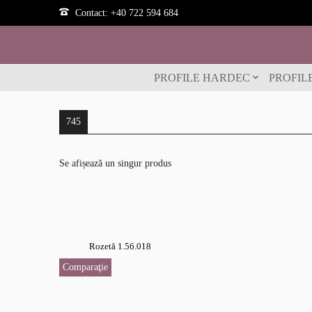
Contact:
+40 722 594 684
PROFILE HARDEC
PROFIL
745
Se afișează un singur produs
Rozetă 1.56.018
Comparaţie