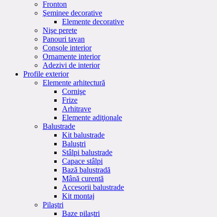
Fronton
Şeminee decorative
Elemente decorative
Nişe perete
Panouri tavan
Console interior
Ornamente interior
Adezivi de interior
Profile exterior
Elemente arhitectură
Cornişe
Frize
Arhitrave
Elemente adiţionale
Balustrade
Kit balustrade
Baluştri
Stâlpi balustrade
Capace stâlpi
Bază balustradă
Mână curentă
Accesorii balustrade
Kit montaj
Pilaştri
Baze pilaștri