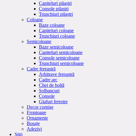
Capiteluri pilaștri
Console pilastri
Trunchiuri pilaștri
Coloane
Baze coloane
Capiteluri coloane
Trunchiuri coloane
Semicoloane
Baze semicoloane
Capiteluri semicoloane
Console semicoloane
Trunchiuri semicoloane
Cadre fereastră
Arhitrave fereastră
Cadre arc
Chei de boltă
Solbancuri
Console
Glafuri ferestre
Decor cornişe
Frontoane
Ornamente
Bosaje
Adezivi
Stiri