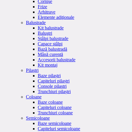
Cornişe
Frize
Arhitrave
Elemente adiţionale
Balustrade
Kit balustrade
Baluştri
Stâlpi balustrade
Capace stâlpi
Bază balustradă
Mână curentă
Accesorii balustrade
Kit montaj
Pilaştri
Baze pilaștri
Capiteluri pilaștri
Console pilastri
Trunchiuri pilaștri
Coloane
Baze coloane
Capiteluri coloane
Trunchiuri coloane
Semicoloane
Baze semicoloane
Capiteluri semicoloane