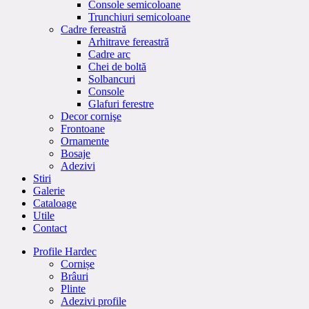
Console semicoloane
Trunchiuri semicoloane
Cadre fereastră
Arhitrave fereastră
Cadre arc
Chei de boltă
Solbancuri
Console
Glafuri ferestre
Decor cornişe
Frontoane
Ornamente
Bosaje
Adezivi
Stiri
Galerie
Cataloage
Utile
Contact
Profile Hardec
Cornișe
Brâuri
Plinte
Adezivi profile