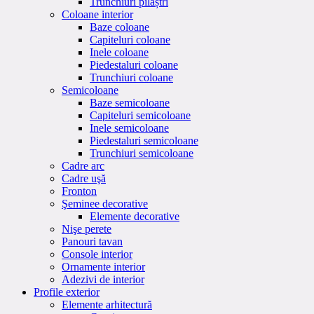
Trunchiuri pilaștri
Coloane interior
Baze coloane
Capiteluri coloane
Inele coloane
Piedestaluri coloane
Trunchiuri coloane
Semicoloane
Baze semicoloane
Capiteluri semicoloane
Inele semicoloane
Piedestaluri semicoloane
Trunchiuri semicoloane
Cadre arc
Cadre uşă
Fronton
Şeminee decorative
Elemente decorative
Nişe perete
Panouri tavan
Console interior
Ornamente interior
Adezivi de interior
Profile exterior
Elemente arhitectură