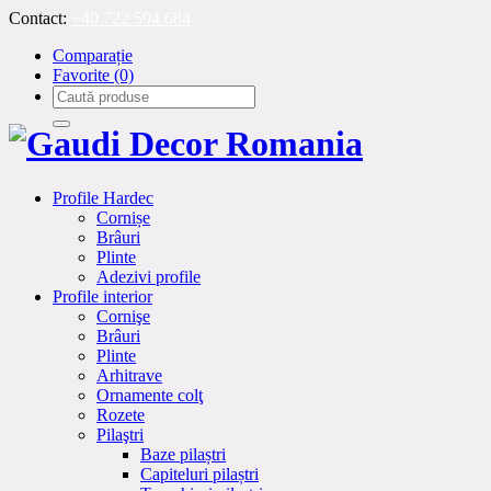
Contact:
+40 722 594 684
Comparație
Favorite
(0)
Profile Hardec
Cornișe
Brâuri
Plinte
Adezivi profile
Profile interior
Cornişe
Brâuri
Plinte
Arhitrave
Ornamente colţ
Rozete
Pilaştri
Baze pilaștri
Capiteluri pilaștri