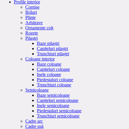
Profile interior
Cornişe
Brâuri
Plinte
Arhitrave
Ornamente colţ
Rozete
Pilaştri
Baze pilaștri
Capiteluri pilaștri
Trunchiuri pilaștri
Coloane interior
Baze coloane
Capiteluri coloane
Inele coloane
Piedestaluri coloane
Trunchiuri coloane
Semicoloane
Baze semicoloane
Capiteluri semicoloane
Inele semicoloane
Piedestaluri semicoloane
Trunchiuri semicoloane
Cadre arc
Cadre uşă