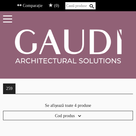
Comparație
(0)
259
Se afișează toate 4 produse
Cod produs