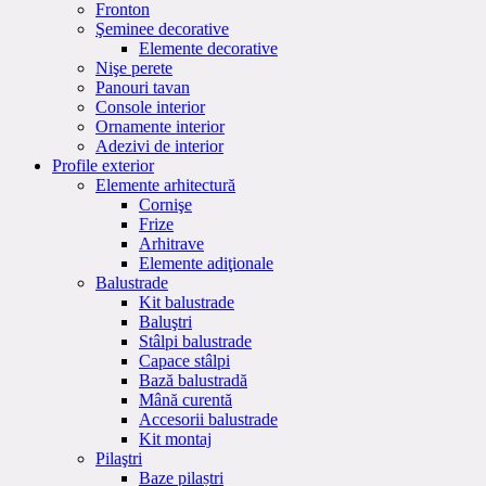
Fronton
Şeminee decorative
Elemente decorative
Nişe perete
Panouri tavan
Console interior
Ornamente interior
Adezivi de interior
Profile exterior
Elemente arhitectură
Cornişe
Frize
Arhitrave
Elemente adiţionale
Balustrade
Kit balustrade
Baluştri
Stâlpi balustrade
Capace stâlpi
Bază balustradă
Mână curentă
Accesorii balustrade
Kit montaj
Pilaştri
Baze pilaștri