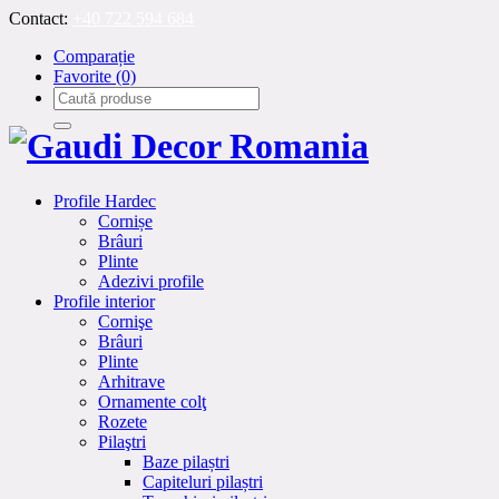
Contact:
+40 722 594 684
Comparație
Favorite
(0)
Profile Hardec
Cornișe
Brâuri
Plinte
Adezivi profile
Profile interior
Cornişe
Brâuri
Plinte
Arhitrave
Ornamente colţ
Rozete
Pilaştri
Baze pilaștri
Capiteluri pilaștri