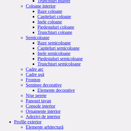
Trunchiuri pilaștri
Coloane interior
Baze coloane
Capiteluri coloane
Inele coloane
Piedestaluri coloane
Trunchiuri coloane
Semicoloane
Baze semicoloane
Capiteluri semicoloane
Inele semicoloane
Piedestaluri semicoloane
Trunchiuri semicoloane
Cadre arc
Cadre uşă
Fronton
Şeminee decorative
Elemente decorative
Nişe perete
Panouri tavan
Console interior
Ornamente interior
Adezivi de interior
Profile exterior
Elemente arhitectură