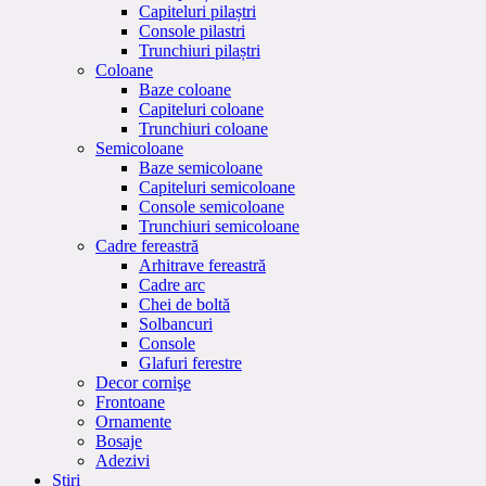
Capiteluri pilaștri
Console pilastri
Trunchiuri pilaștri
Coloane
Baze coloane
Capiteluri coloane
Trunchiuri coloane
Semicoloane
Baze semicoloane
Capiteluri semicoloane
Console semicoloane
Trunchiuri semicoloane
Cadre fereastră
Arhitrave fereastră
Cadre arc
Chei de boltă
Solbancuri
Console
Glafuri ferestre
Decor cornişe
Frontoane
Ornamente
Bosaje
Adezivi
Stiri