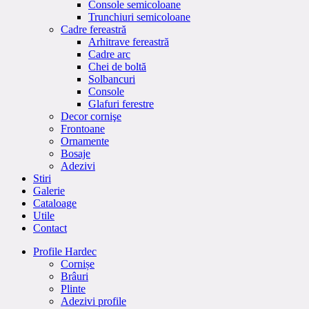
Console semicoloane
Trunchiuri semicoloane
Cadre fereastră
Arhitrave fereastră
Cadre arc
Chei de boltă
Solbancuri
Console
Glafuri ferestre
Decor cornişe
Frontoane
Ornamente
Bosaje
Adezivi
Stiri
Galerie
Cataloage
Utile
Contact
Profile Hardec
Cornișe
Brâuri
Plinte
Adezivi profile