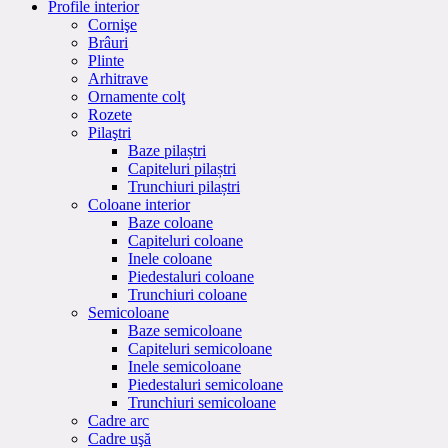
Profile interior
Cornişe
Brâuri
Plinte
Arhitrave
Ornamente colţ
Rozete
Pilaştri
Baze pilaștri
Capiteluri pilaștri
Trunchiuri pilaștri
Coloane interior
Baze coloane
Capiteluri coloane
Inele coloane
Piedestaluri coloane
Trunchiuri coloane
Semicoloane
Baze semicoloane
Capiteluri semicoloane
Inele semicoloane
Piedestaluri semicoloane
Trunchiuri semicoloane
Cadre arc
Cadre uşă