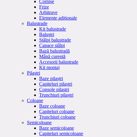
Cornişe
Frize
Arhitrave
Elemente adiţionale
Balustrade
Kit balustrade
Baluştri
Stâlpi balustrade
Capace stâlpi
Bază balustradă
Mână curentă
Accesorii balustrade
Kit montaj
Pilaştri
Baze pilaștri
Capiteluri pilaștri
Console pilastri
Trunchiuri pilaștri
Coloane
Baze coloane
Capiteluri coloane
Trunchiuri coloane
Semicoloane
Baze semicoloane
Capiteluri semicoloane