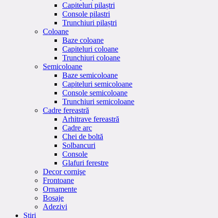
Capiteluri pilaștri
Console pilastri
Trunchiuri pilaștri
Coloane
Baze coloane
Capiteluri coloane
Trunchiuri coloane
Semicoloane
Baze semicoloane
Capiteluri semicoloane
Console semicoloane
Trunchiuri semicoloane
Cadre fereastră
Arhitrave fereastră
Cadre arc
Chei de boltă
Solbancuri
Console
Glafuri ferestre
Decor cornişe
Frontoane
Ornamente
Bosaje
Adezivi
Stiri