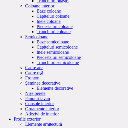
Trunchiuri pilaștri
Coloane interior
Baze coloane
Capiteluri coloane
Inele coloane
Piedestaluri coloane
Trunchiuri coloane
Semicoloane
Baze semicoloane
Capiteluri semicoloane
Inele semicoloane
Piedestaluri semicoloane
Trunchiuri semicoloane
Cadre arc
Cadre uşă
Fronton
Şeminee decorative
Elemente decorative
Nişe perete
Panouri tavan
Console interior
Ornamente interior
Adezivi de interior
Profile exterior
Elemente arhitectură