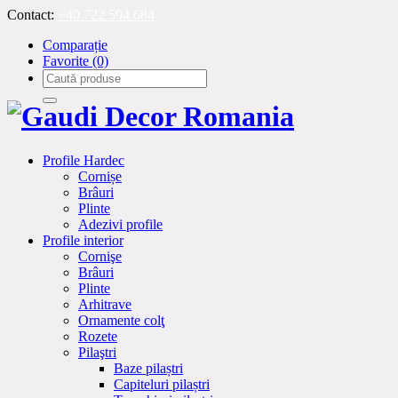
Contact:
+40 722 594 684
Comparație
Favorite
(0)
Profile Hardec
Cornișe
Brâuri
Plinte
Adezivi profile
Profile interior
Cornişe
Brâuri
Plinte
Arhitrave
Ornamente colţ
Rozete
Pilaştri
Baze pilaștri
Capiteluri pilaștri