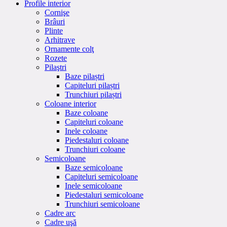
Profile interior
Cornişe
Brâuri
Plinte
Arhitrave
Ornamente colţ
Rozete
Pilaştri
Baze pilaștri
Capiteluri pilaștri
Trunchiuri pilaștri
Coloane interior
Baze coloane
Capiteluri coloane
Inele coloane
Piedestaluri coloane
Trunchiuri coloane
Semicoloane
Baze semicoloane
Capiteluri semicoloane
Inele semicoloane
Piedestaluri semicoloane
Trunchiuri semicoloane
Cadre arc
Cadre uşă