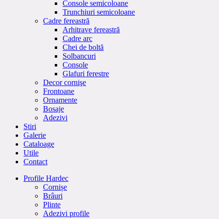
Console semicoloane
Trunchiuri semicoloane
Cadre fereastră
Arhitrave fereastră
Cadre arc
Chei de boltă
Solbancuri
Console
Glafuri ferestre
Decor cornişe
Frontoane
Ornamente
Bosaje
Adezivi
Stiri
Galerie
Cataloage
Utile
Contact
Profile Hardec
Cornișe
Brâuri
Plinte
Adezivi profile