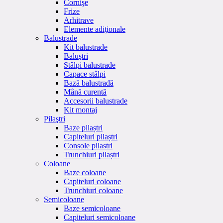
Cornişe
Frize
Arhitrave
Elemente adiţionale
Balustrade
Kit balustrade
Baluştri
Stâlpi balustrade
Capace stâlpi
Bază balustradă
Mână curentă
Accesorii balustrade
Kit montaj
Pilaştri
Baze pilaștri
Capiteluri pilaștri
Console pilastri
Trunchiuri pilaștri
Coloane
Baze coloane
Capiteluri coloane
Trunchiuri coloane
Semicoloane
Baze semicoloane
Capiteluri semicoloane