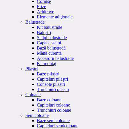
Cornişe
Frize
Arhitrave
Elemente adiţionale
Balustrade
Kit balustrade
Baluştri
Stâlpi balustrade
Capace stâlpi
Bază balustradă
Mână curentă
Accesorii balustrade
Kit montaj
Pilaştri
Baze pilaștri
Capiteluri pilaștri
Console pilastri
Trunchiuri pilaștri
Coloane
Baze coloane
Capiteluri coloane
Trunchiuri coloane
Semicoloane
Baze semicoloane
Capiteluri semicoloane