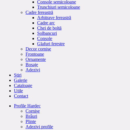
Console semicoloane
Trunchiuri semicoloane
Cadre fereastră
Arhitrave fereastră
Cadre arc
Chei de boltă
Solbancuri
Console
Glafuri ferestre
Decor cornişe
Frontoane
Ornamente
Bosaje
Adezivi
Stiri
Galerie
Cataloage
Utile
Contact
Profile Hardec
Cornișe
Brâuri
Plinte
Adezivi profile