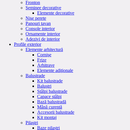
Fronton
Şeminee decorative
Elemente decorative
Nişe perete
Panouri tavan
Console interior
Ornamente interior
Adezivi de interior
Profile exterior
Elemente arhitectură
Cornişe
Frize
Arhitrave
Elemente adiţionale
Balustrade
Kit balustrade
Baluştri
Stâlpi balustrade
Capace stâlpi
Bază balustradă
Mână curentă
Accesorii balustrade
Kit montaj
Pilaştri
Baze pilaștri