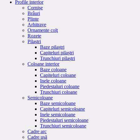
Profile interior
Cornişe
Brâuri
Plinte
Arhitrave
Ornamente colţ
Rozete
Pilaştri
Baze pilaștri
Capiteluri pilaștri
Trunchiuri pilaștri
Coloane interior
Baze coloane
Capiteluri coloane
Inele coloane
Piedestaluri coloane
Trunchiuri coloane
Semicoloane
Baze semicoloane
Capiteluri semicoloane
Inele semicoloane
Piedestaluri semicoloane
Trunchiuri semicoloane
Cadre arc
Cadre uşă