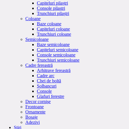
Capiteluri pilaștri
Console pilastri
Trunchiuri pilaștri
Coloane
Baze coloane
Capiteluri coloane
Trunchiuri coloane
Semicoloane
Baze semicoloane
Capiteluri semicoloane
Console semicoloane
Trunchiuri semicoloane
Cadre fereastră
Arhitrave fereastră
Cadre arc
Chei de boltă
Solbancuri
Console
Glafuri ferestre
Decor cornişe
Frontoane
Ornamente
Bosaje
Adezivi
Stiri