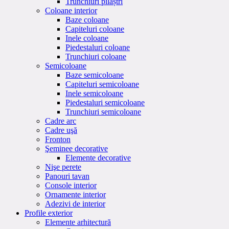
Trunchiuri pilaștri
Coloane interior
Baze coloane
Capiteluri coloane
Inele coloane
Piedestaluri coloane
Trunchiuri coloane
Semicoloane
Baze semicoloane
Capiteluri semicoloane
Inele semicoloane
Piedestaluri semicoloane
Trunchiuri semicoloane
Cadre arc
Cadre uşă
Fronton
Şeminee decorative
Elemente decorative
Nişe perete
Panouri tavan
Console interior
Ornamente interior
Adezivi de interior
Profile exterior
Elemente arhitectură