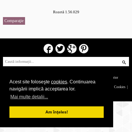
Rozetă 1.56.029
Comparaţie
© 2017 Gaudi Decor România.
Profile decorative pentru interior și exterior
Acest site foloseşte
cookies
. Continuarea
Catalog
Despre companie
Certificări
Confidențialitate
Cookies
navigării implică acceptarea lor.
Mai multe detalii...
Am înţeles!