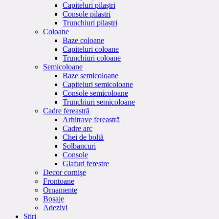
Capiteluri pilaștri
Console pilastri
Trunchiuri pilaștri
Coloane
Baze coloane
Capiteluri coloane
Trunchiuri coloane
Semicoloane
Baze semicoloane
Capiteluri semicoloane
Console semicoloane
Trunchiuri semicoloane
Cadre fereastră
Arhitrave fereastră
Cadre arc
Chei de boltă
Solbancuri
Console
Glafuri ferestre
Decor cornişe
Frontoane
Ornamente
Bosaje
Adezivi
Stiri