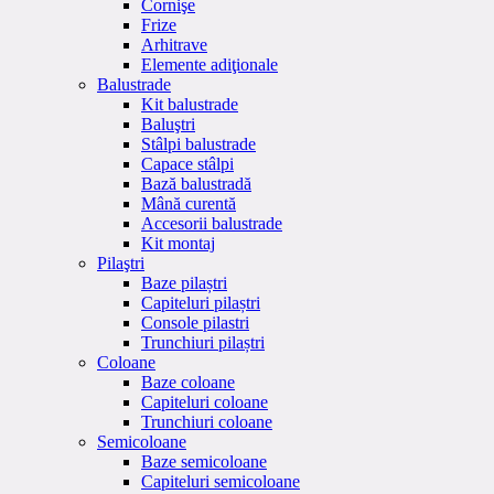
Cornişe
Frize
Arhitrave
Elemente adiţionale
Balustrade
Kit balustrade
Baluştri
Stâlpi balustrade
Capace stâlpi
Bază balustradă
Mână curentă
Accesorii balustrade
Kit montaj
Pilaştri
Baze pilaștri
Capiteluri pilaștri
Console pilastri
Trunchiuri pilaștri
Coloane
Baze coloane
Capiteluri coloane
Trunchiuri coloane
Semicoloane
Baze semicoloane
Capiteluri semicoloane