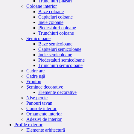
Trunchiuri pilaștri
Coloane interior
Baze coloane
Capiteluri coloane
Inele coloane
Piedestaluri coloane
Trunchiuri coloane
Semicoloane
Baze semicoloane
Capiteluri semicoloane
Inele semicoloane
Piedestaluri semicoloane
Trunchiuri semicoloane
Cadre arc
Cadre uşă
Fronton
Şeminee decorative
Elemente decorative
Nişe perete
Panouri tavan
Console interior
Ornamente interior
Adezivi de interior
Profile exterior
Elemente arhitectură