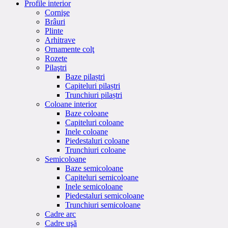
Profile interior
Cornişe
Brâuri
Plinte
Arhitrave
Ornamente colţ
Rozete
Pilaştri
Baze pilaștri
Capiteluri pilaștri
Trunchiuri pilaștri
Coloane interior
Baze coloane
Capiteluri coloane
Inele coloane
Piedestaluri coloane
Trunchiuri coloane
Semicoloane
Baze semicoloane
Capiteluri semicoloane
Inele semicoloane
Piedestaluri semicoloane
Trunchiuri semicoloane
Cadre arc
Cadre uşă