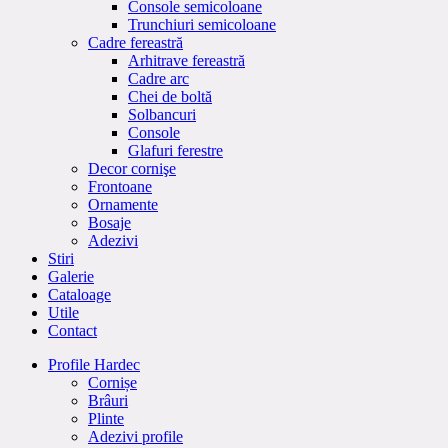
Console semicoloane
Trunchiuri semicoloane
Cadre fereastră
Arhitrave fereastră
Cadre arc
Chei de boltă
Solbancuri
Console
Glafuri ferestre
Decor cornişe
Frontoane
Ornamente
Bosaje
Adezivi
Stiri
Galerie
Cataloage
Utile
Contact
Profile Hardec
Cornișe
Brâuri
Plinte
Adezivi profile