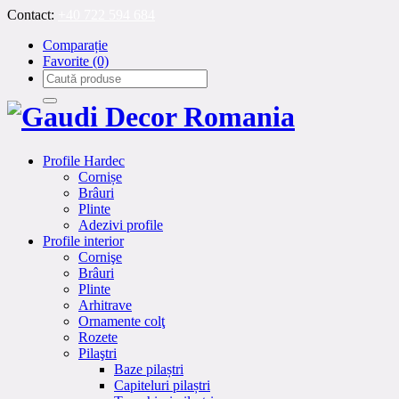
Contact:
+40 722 594 684
Comparație
Favorite
(0)
Profile Hardec
Cornișe
Brâuri
Plinte
Adezivi profile
Profile interior
Cornişe
Brâuri
Plinte
Arhitrave
Ornamente colţ
Rozete
Pilaştri
Baze pilaștri
Capiteluri pilaștri