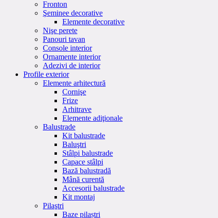
Fronton
Şeminee decorative
Elemente decorative
Nişe perete
Panouri tavan
Console interior
Ornamente interior
Adezivi de interior
Profile exterior
Elemente arhitectură
Cornişe
Frize
Arhitrave
Elemente adiţionale
Balustrade
Kit balustrade
Baluştri
Stâlpi balustrade
Capace stâlpi
Bază balustradă
Mână curentă
Accesorii balustrade
Kit montaj
Pilaştri
Baze pilaștri