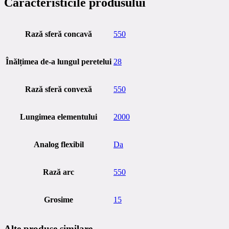
Caracteristicile produsului
Rază sferă concavă
550
Înălțimea de-a lungul peretelui
28
Rază sferă convexă
550
Lungimea elementului
2000
Analog flexibil
Da
Rază arc
550
Grosime
15
Alte produse similare