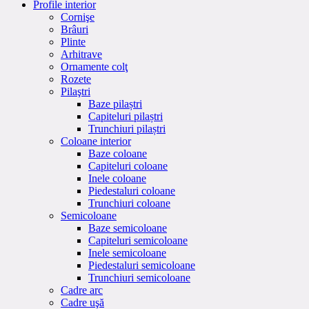
Profile interior
Cornişe
Brâuri
Plinte
Arhitrave
Ornamente colţ
Rozete
Pilaştri
Baze pilaștri
Capiteluri pilaștri
Trunchiuri pilaștri
Coloane interior
Baze coloane
Capiteluri coloane
Inele coloane
Piedestaluri coloane
Trunchiuri coloane
Semicoloane
Baze semicoloane
Capiteluri semicoloane
Inele semicoloane
Piedestaluri semicoloane
Trunchiuri semicoloane
Cadre arc
Cadre uşă