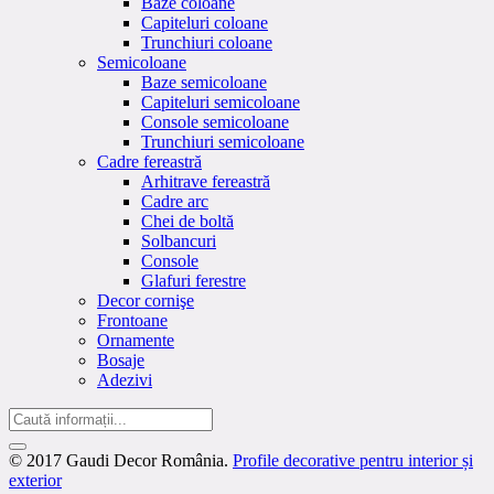
Baze coloane
Capiteluri coloane
Trunchiuri coloane
Semicoloane
Baze semicoloane
Capiteluri semicoloane
Console semicoloane
Trunchiuri semicoloane
Cadre fereastră
Arhitrave fereastră
Cadre arc
Chei de boltă
Solbancuri
Console
Glafuri ferestre
Decor cornişe
Frontoane
Ornamente
Bosaje
Adezivi
© 2017 Gaudi Decor România.
Profile decorative pentru interior și
exterior