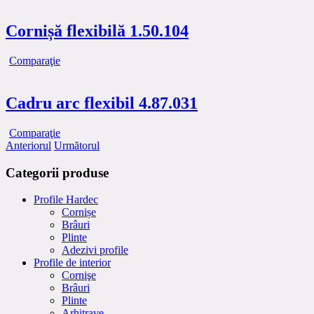
Cornișă flexibilă 1.50.104
Comparaţie
Cadru arc flexibil 4.87.031
Comparaţie
Anteriorul
Următorul
Categorii produse
Profile Hardec
Cornișe
Brâuri
Plinte
Adezivi profile
Profile de interior
Cornişe
Brâuri
Plinte
Arhitrave