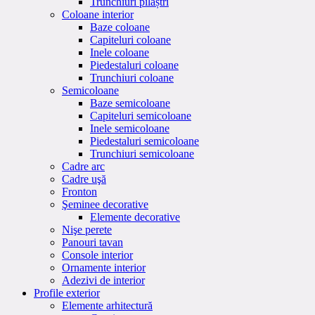
Trunchiuri pilaștri
Coloane interior
Baze coloane
Capiteluri coloane
Inele coloane
Piedestaluri coloane
Trunchiuri coloane
Semicoloane
Baze semicoloane
Capiteluri semicoloane
Inele semicoloane
Piedestaluri semicoloane
Trunchiuri semicoloane
Cadre arc
Cadre uşă
Fronton
Şeminee decorative
Elemente decorative
Nişe perete
Panouri tavan
Console interior
Ornamente interior
Adezivi de interior
Profile exterior
Elemente arhitectură