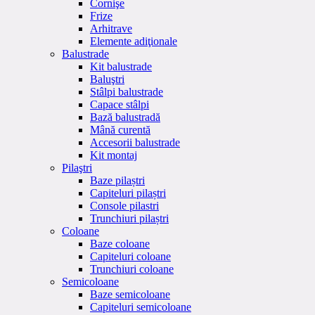
Cornişe
Frize
Arhitrave
Elemente adiţionale
Balustrade
Kit balustrade
Baluştri
Stâlpi balustrade
Capace stâlpi
Bază balustradă
Mână curentă
Accesorii balustrade
Kit montaj
Pilaştri
Baze pilaștri
Capiteluri pilaștri
Console pilastri
Trunchiuri pilaștri
Coloane
Baze coloane
Capiteluri coloane
Trunchiuri coloane
Semicoloane
Baze semicoloane
Capiteluri semicoloane