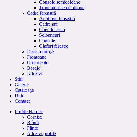
Console semicoloane
Trunchiuri semicoloane
Cadre fereastră
Arhitrave fereastră
Cadre arc
Chei de boltă
Solbancuri
Console
Glafuri ferestre
Decor cornişe
Frontoane
Ornamente
Bosaje
Adezivi
Stiri
Galerie
Cataloage
Utile
Contact
Profile Hardec
Cornișe
Brâuri
Plinte
Adezivi profile