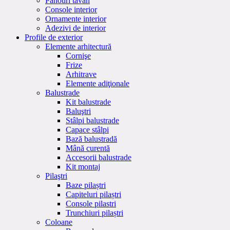
Panouri tavan
Console interior
Ornamente interior
Adezivi de interior
Profile de exterior
Elemente arhitectură
Cornişe
Frize
Arhitrave
Elemente adiţionale
Balustrade
Kit balustrade
Baluştri
Stâlpi balustrade
Capace stâlpi
Bază balustradă
Mână curentă
Accesorii balustrade
Kit montaj
Pilaştri
Baze pilaștri
Capiteluri pilaștri
Console pilastri
Trunchiuri pilaștri
Coloane