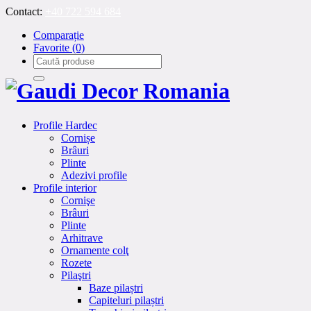
Contact:
+40 722 594 684
Comparație
Favorite
(0)
Profile Hardec
Cornișe
Brâuri
Plinte
Adezivi profile
Profile interior
Cornişe
Brâuri
Plinte
Arhitrave
Ornamente colţ
Rozete
Pilaştri
Baze pilaștri
Capiteluri pilaștri