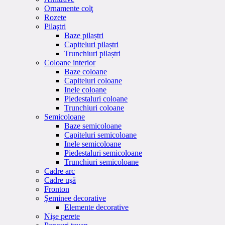
Ornamente colţ
Rozete
Pilaştri
Baze pilaștri
Capiteluri pilaștri
Trunchiuri pilaștri
Coloane interior
Baze coloane
Capiteluri coloane
Inele coloane
Piedestaluri coloane
Trunchiuri coloane
Semicoloane
Baze semicoloane
Capiteluri semicoloane
Inele semicoloane
Piedestaluri semicoloane
Trunchiuri semicoloane
Cadre arc
Cadre uşă
Fronton
Şeminee decorative
Elemente decorative
Nişe perete