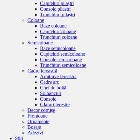
Capiteluri pilaștri
Console pilastri
Trunchiuri pilaștri
Coloane
Baze coloane
Capiteluri coloane
Trunchiuri coloane
Semicoloane
Baze semicoloane
Capiteluri semicoloane
Console semicoloane
Trunchiuri semicoloane
Cadre fereastră
Arhitrave fereastră
Cadre arc
Chei de boltă
Solbancuri
Console
Glafuri ferestre
Decor cornişe
Frontoane
Ornamente
Bosaje
Adezivi
Stiri