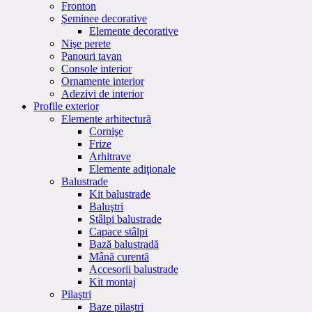
Fronton
Şeminee decorative
Elemente decorative
Nişe perete
Panouri tavan
Console interior
Ornamente interior
Adezivi de interior
Profile exterior
Elemente arhitectură
Cornişe
Frize
Arhitrave
Elemente adiţionale
Balustrade
Kit balustrade
Baluştri
Stâlpi balustrade
Capace stâlpi
Bază balustradă
Mână curentă
Accesorii balustrade
Kit montaj
Pilaştri
Baze pilaștri