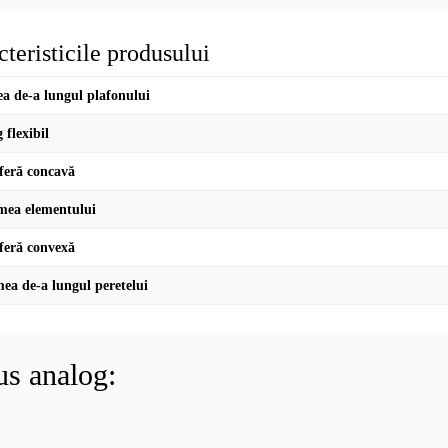
teristicile produsului
a de-a lungul plafonului
 flexibil
feră concavă
mea elementului
feră convexă
mea de-a lungul peretelui
us analog: