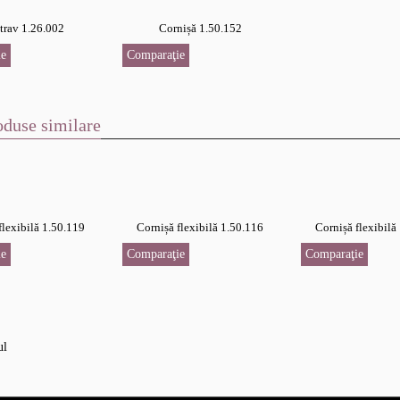
trav 1.26.002
Cornișă 1.50.152
e
Comparaţie
oduse similare
flexibilă 1.50.119
Cornișă flexibilă 1.50.116
Cornișă flexibilă
e
Comparaţie
Comparaţie
ul