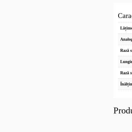
Carac
Lățime
Analog
Rază s
Lungi
Rază s
Înălți
Prod