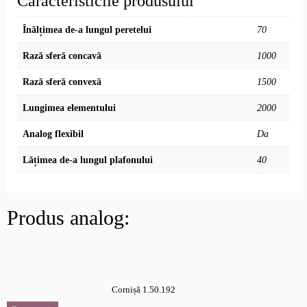
Caracteristicile produsului
Înălțimea de-a lungul peretelui
70
Rază sferă concavă
1000
Rază sferă convexă
1500
Lungimea elementului
2000
Analog flexibil
Da
Lățimea de-a lungul plafonului
40
Produs analog:
Cornișă 1.50.192