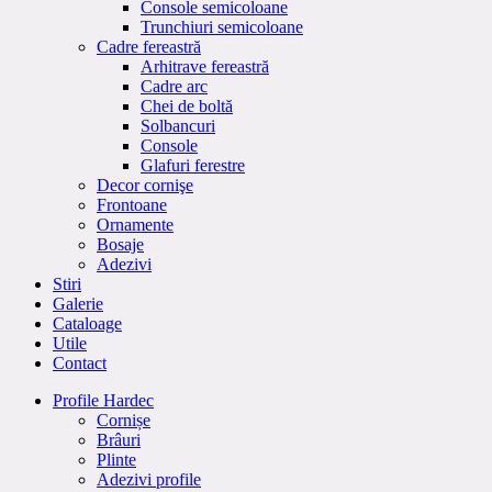
Console semicoloane
Trunchiuri semicoloane
Cadre fereastră
Arhitrave fereastră
Cadre arc
Chei de boltă
Solbancuri
Console
Glafuri ferestre
Decor cornişe
Frontoane
Ornamente
Bosaje
Adezivi
Stiri
Galerie
Cataloage
Utile
Contact
Profile Hardec
Cornișe
Brâuri
Plinte
Adezivi profile