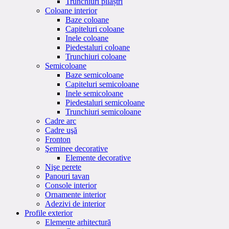
Trunchiuri pilaștri
Coloane interior
Baze coloane
Capiteluri coloane
Inele coloane
Piedestaluri coloane
Trunchiuri coloane
Semicoloane
Baze semicoloane
Capiteluri semicoloane
Inele semicoloane
Piedestaluri semicoloane
Trunchiuri semicoloane
Cadre arc
Cadre uşă
Fronton
Şeminee decorative
Elemente decorative
Nişe perete
Panouri tavan
Console interior
Ornamente interior
Adezivi de interior
Profile exterior
Elemente arhitectură