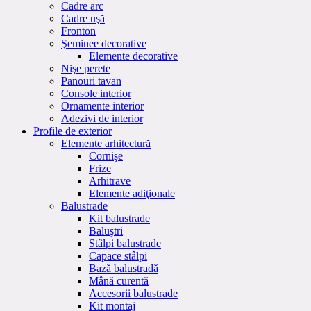
Cadre arc
Cadre uşă
Fronton
Şeminee decorative
Elemente decorative
Nişe perete
Panouri tavan
Console interior
Ornamente interior
Adezivi de interior
Profile de exterior
Elemente arhitectură
Cornişe
Frize
Arhitrave
Elemente adiţionale
Balustrade
Kit balustrade
Baluştri
Stâlpi balustrade
Capace stâlpi
Bază balustradă
Mână curentă
Accesorii balustrade
Kit montaj