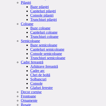
Pilaştri
Baze pilaștri
Capiteluri pilaștri
Console pilastri
Trunchiuri pilaștri
Coloane
Baze coloane
Capiteluri coloane
Trunchiuri coloane
Semicoloane
Baze semicoloane
Capiteluri semicoloane
Console semicoloane
Trunchiuri semicoloane
Cadre fereastră
Arhitrave fereastră
Cadre arc
Chei de boltă
Solbancuri
Console
Glafuri ferestre
Decor cornişe
Frontoane
Ornamente
Bosaje