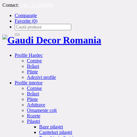
Contact:
+40 722 594 684
Comparație
Favorite
(0)
Profile Hardec
Cornișe
Brâuri
Plinte
Adezivi profile
Profile interior
Cornişe
Brâuri
Plinte
Arhitrave
Ornamente colţ
Rozete
Pilaştri
Baze pilaștri
Capiteluri pilaștri