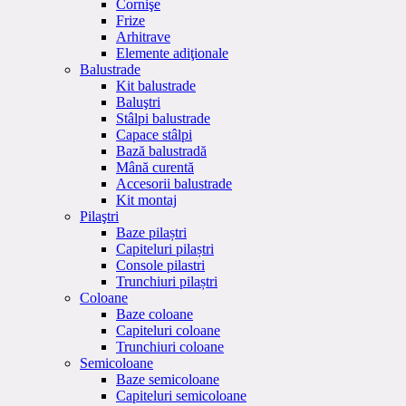
Cornişe
Frize
Arhitrave
Elemente adiţionale
Balustrade
Kit balustrade
Baluştri
Stâlpi balustrade
Capace stâlpi
Bază balustradă
Mână curentă
Accesorii balustrade
Kit montaj
Pilaştri
Baze pilaștri
Capiteluri pilaștri
Console pilastri
Trunchiuri pilaștri
Coloane
Baze coloane
Capiteluri coloane
Trunchiuri coloane
Semicoloane
Baze semicoloane
Capiteluri semicoloane