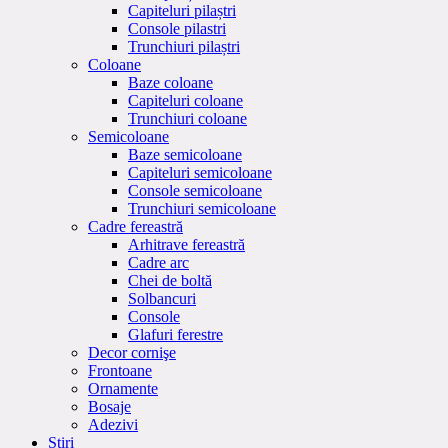
Capiteluri pilaștri
Console pilastri
Trunchiuri pilaștri
Coloane
Baze coloane
Capiteluri coloane
Trunchiuri coloane
Semicoloane
Baze semicoloane
Capiteluri semicoloane
Console semicoloane
Trunchiuri semicoloane
Cadre fereastră
Arhitrave fereastră
Cadre arc
Chei de boltă
Solbancuri
Console
Glafuri ferestre
Decor cornişe
Frontoane
Ornamente
Bosaje
Adezivi
Stiri