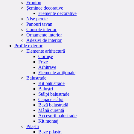
Fronton
Şeminee decorative
Elemente decorative
Nişe perete
Panouri tavan
Console interior
Ornamente interior
Adezivi de interior
Profile exterior
Elemente arhitectură
Cornişe
Frize
Arhitrave
Elemente adiţionale
Balustrade
Kit balustrade
Baluştri
Stâlpi balustrade
Capace stâlpi
Bază balustradă
Mână curentă
Accesorii balustrade
Kit montaj
Pilaştri
Baze pilaștri