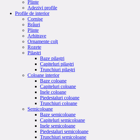
Plinte
Adezivi profile
Profile de interior
Cornişe
Brâuri
Plinte
Arhitrave
Ornamente colţ
Rozete
Pilaştri
Baze pilaștri
Capiteluri pilaștri
Trunchiuri pilaștri
Coloane interior
Baze coloane
Capiteluri coloane
Inele coloane
Piedestaluri coloane
Trunchiuri coloane
Semicoloane
Baze semicoloane
Capiteluri semicoloane
Inele semicoloane
Piedestaluri semicoloane
Trunchiuri semicoloane