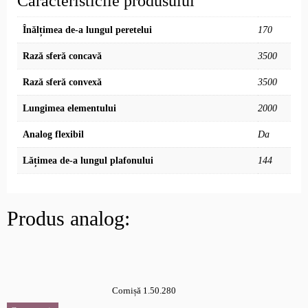
Caracteristicile produsului
Înălțimea de-a lungul peretelui
170
Rază sferă concavă
3500
Rază sferă convexă
3500
Lungimea elementului
2000
Analog flexibil
Da
Lățimea de-a lungul plafonului
144
Produs analog:
Cornișă 1.50.280