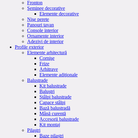
Fronton
Şeminee decorative
Elemente decorative
Nişe perete
Panouri tavan
Console interior
Ornamente interior
Adezivi de interior
Profile exterior
Elemente arhitectură
Cornişe
Frize
Arhitrave
Elemente adiţionale
Balustrade
Kit balustrade
Baluştri
Stâlpi balustrade
Capace stâlpi
Bază balustradă
Mână curentă
Accesorii balustrade
Kit montaj
Pilaştri
Baze pilaștri