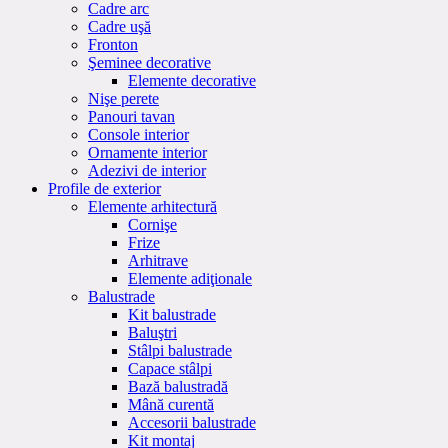
Cadre arc
Cadre uşă
Fronton
Şeminee decorative
Elemente decorative
Nişe perete
Panouri tavan
Console interior
Ornamente interior
Adezivi de interior
Profile de exterior
Elemente arhitectură
Cornişe
Frize
Arhitrave
Elemente adiţionale
Balustrade
Kit balustrade
Baluştri
Stâlpi balustrade
Capace stâlpi
Bază balustradă
Mână curentă
Accesorii balustrade
Kit montaj