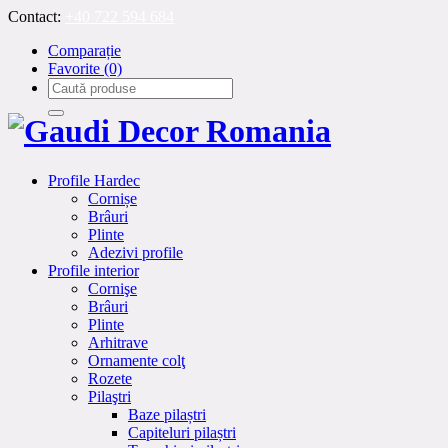
Contact:
+40 722 594 684
Comparație
Favorite
(0)
Profile Hardec
Cornișe
Brâuri
Plinte
Adezivi profile
Profile interior
Cornişe
Brâuri
Plinte
Arhitrave
Ornamente colţ
Rozete
Pilaştri
Baze pilaștri
Capiteluri pilaștri