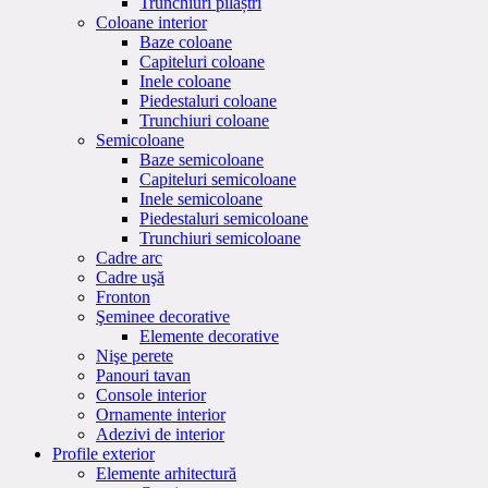
Trunchiuri pilaștri
Coloane interior
Baze coloane
Capiteluri coloane
Inele coloane
Piedestaluri coloane
Trunchiuri coloane
Semicoloane
Baze semicoloane
Capiteluri semicoloane
Inele semicoloane
Piedestaluri semicoloane
Trunchiuri semicoloane
Cadre arc
Cadre uşă
Fronton
Şeminee decorative
Elemente decorative
Nişe perete
Panouri tavan
Console interior
Ornamente interior
Adezivi de interior
Profile exterior
Elemente arhitectură