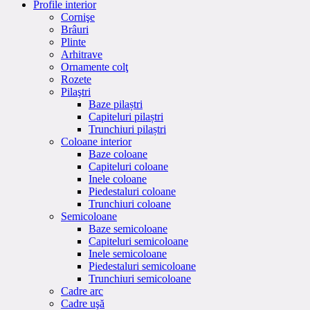
Profile interior
Cornişe
Brâuri
Plinte
Arhitrave
Ornamente colţ
Rozete
Pilaştri
Baze pilaștri
Capiteluri pilaștri
Trunchiuri pilaștri
Coloane interior
Baze coloane
Capiteluri coloane
Inele coloane
Piedestaluri coloane
Trunchiuri coloane
Semicoloane
Baze semicoloane
Capiteluri semicoloane
Inele semicoloane
Piedestaluri semicoloane
Trunchiuri semicoloane
Cadre arc
Cadre uşă