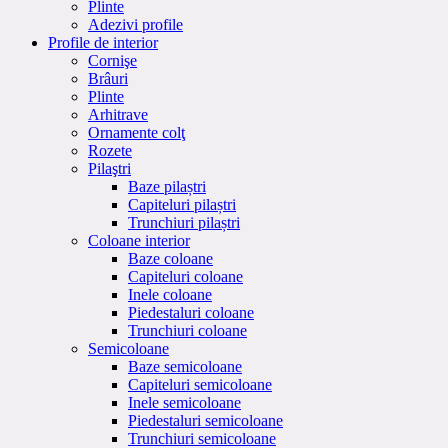
Plinte
Adezivi profile
Profile de interior
Cornişe
Brâuri
Plinte
Arhitrave
Ornamente colţ
Rozete
Pilaştri
Baze pilaștri
Capiteluri pilaștri
Trunchiuri pilaștri
Coloane interior
Baze coloane
Capiteluri coloane
Inele coloane
Piedestaluri coloane
Trunchiuri coloane
Semicoloane
Baze semicoloane
Capiteluri semicoloane
Inele semicoloane
Piedestaluri semicoloane
Trunchiuri semicoloane