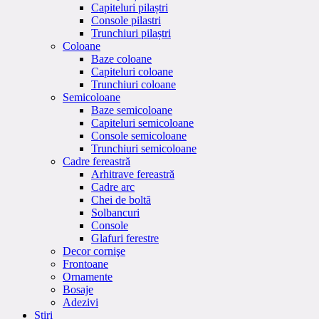
Capiteluri pilaștri
Console pilastri
Trunchiuri pilaștri
Coloane
Baze coloane
Capiteluri coloane
Trunchiuri coloane
Semicoloane
Baze semicoloane
Capiteluri semicoloane
Console semicoloane
Trunchiuri semicoloane
Cadre fereastră
Arhitrave fereastră
Cadre arc
Chei de boltă
Solbancuri
Console
Glafuri ferestre
Decor cornişe
Frontoane
Ornamente
Bosaje
Adezivi
Stiri