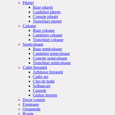
Pilaştri
Baze pilaștri
Capiteluri pilaștri
Console pilastri
Trunchiuri pilaștri
Coloane
Baze coloane
Capiteluri coloane
Trunchiuri coloane
Semicoloane
Baze semicoloane
Capiteluri semicoloane
Console semicoloane
Trunchiuri semicoloane
Cadre fereastră
Arhitrave fereastră
Cadre arc
Chei de boltă
Solbancuri
Console
Glafuri ferestre
Decor cornişe
Frontoane
Ornamente
Bosaje