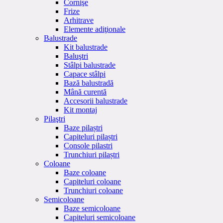
Cornişe
Frize
Arhitrave
Elemente adiţionale
Balustrade
Kit balustrade
Baluştri
Stâlpi balustrade
Capace stâlpi
Bază balustradă
Mână curentă
Accesorii balustrade
Kit montaj
Pilaştri
Baze pilaștri
Capiteluri pilaștri
Console pilastri
Trunchiuri pilaștri
Coloane
Baze coloane
Capiteluri coloane
Trunchiuri coloane
Semicoloane
Baze semicoloane
Capiteluri semicoloane