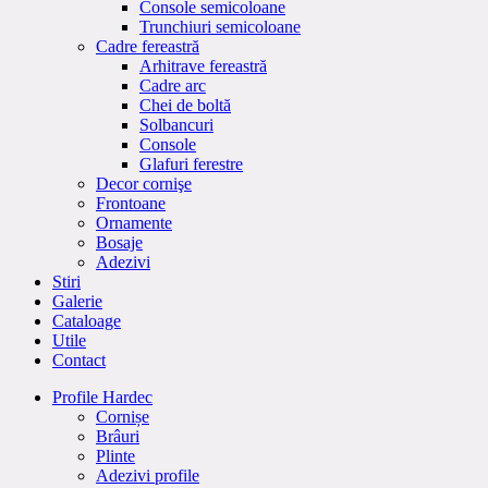
Console semicoloane
Trunchiuri semicoloane
Cadre fereastră
Arhitrave fereastră
Cadre arc
Chei de boltă
Solbancuri
Console
Glafuri ferestre
Decor cornişe
Frontoane
Ornamente
Bosaje
Adezivi
Stiri
Galerie
Cataloage
Utile
Contact
Profile Hardec
Cornișe
Brâuri
Plinte
Adezivi profile