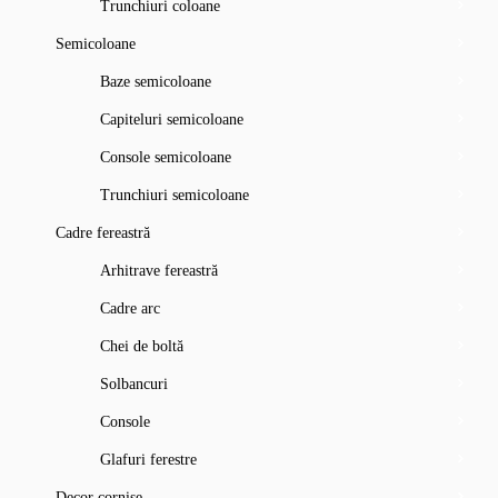
Trunchiuri coloane
Semicoloane
Baze semicoloane
Capiteluri semicoloane
Console semicoloane
Trunchiuri semicoloane
Cadre fereastră
Arhitrave fereastră
Cadre arc
Chei de boltă
Solbancuri
Console
Glafuri ferestre
Decor cornişe