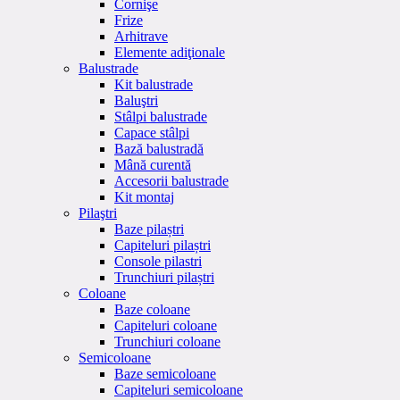
Cornişe
Frize
Arhitrave
Elemente adiţionale
Balustrade
Kit balustrade
Baluştri
Stâlpi balustrade
Capace stâlpi
Bază balustradă
Mână curentă
Accesorii balustrade
Kit montaj
Pilaştri
Baze pilaștri
Capiteluri pilaștri
Console pilastri
Trunchiuri pilaștri
Coloane
Baze coloane
Capiteluri coloane
Trunchiuri coloane
Semicoloane
Baze semicoloane
Capiteluri semicoloane