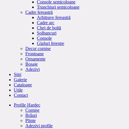
Console semicoloane
Trunchiuri semicoloane
Cadre fereastră
Arhitrave fereastră
Cadre arc
Chei de boltă
Solbancuri
Console
Glafuri ferestre
Decor cornişe
Frontoane
Ornamente
Bosaje
Adezivi
Stiri
Galerie
Cataloage
Utile
Contact
Profile Hardec
Cornișe
Brâuri
Plinte
Adezivi profile