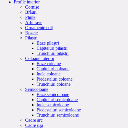
Profile interior
Cornişe
Brâuri
Plinte
Arhitrave
Ornamente colţ
Rozete
Pilaştri
Baze pilaștri
Capiteluri pilaștri
Trunchiuri pilaștri
Coloane interior
Baze coloane
Capiteluri coloane
Inele coloane
Piedestaluri coloane
Trunchiuri coloane
Semicoloane
Baze semicoloane
Capiteluri semicoloane
Inele semicoloane
Piedestaluri semicoloane
Trunchiuri semicoloane
Cadre arc
Cadre uşă