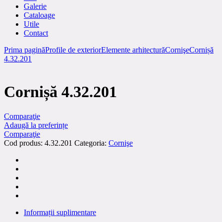
Galerie
Cataloage
Utile
Contact
Prima pagină
Profile de exterior
Elemente arhitectură
Cornişe
Cornișă
4.32.201
Cornișă 4.32.201
Comparaţie
Adaugă la preferințe
Comparaţie
Cod produs:
4.32.201
Categoria:
Cornişe
Informații suplimentare