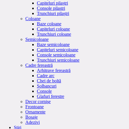
Capiteluri pilaștri
Console pilastri
Trunchiuri pilaștri
Coloane
Baze coloane
Capiteluri coloane
Trunchiuri coloane
Semicoloane
Baze semicoloane
Capiteluri semicoloane
Console semicoloane
Trunchiuri semicoloane
Cadre fereastră
Arhitrave fereastră
Cadre arc
Chei de boltă
Solbancuri
Console
Glafuri ferestre
Decor cornişe
Frontoane
Ornamente
Bosaje
Adezivi
Stiri