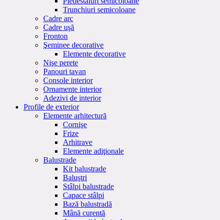
Piedestaluri semicoloane
Trunchiuri semicoloane
Cadre arc
Cadre uşă
Fronton
Şeminee decorative
Elemente decorative
Nişe perete
Panouri tavan
Console interior
Ornamente interior
Adezivi de interior
Profile de exterior
Elemente arhitectură
Cornişe
Frize
Arhitrave
Elemente adiţionale
Balustrade
Kit balustrade
Baluştri
Stâlpi balustrade
Capace stâlpi
Bază balustradă
Mână curentă