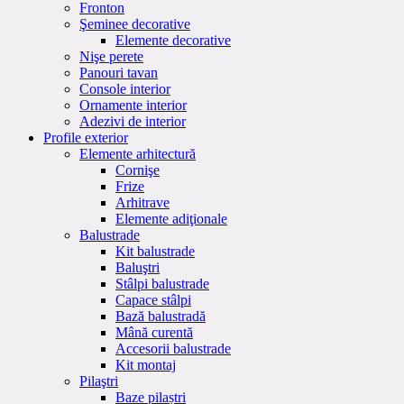
Fronton
Şeminee decorative
Elemente decorative
Nişe perete
Panouri tavan
Console interior
Ornamente interior
Adezivi de interior
Profile exterior
Elemente arhitectură
Cornişe
Frize
Arhitrave
Elemente adiţionale
Balustrade
Kit balustrade
Baluştri
Stâlpi balustrade
Capace stâlpi
Bază balustradă
Mână curentă
Accesorii balustrade
Kit montaj
Pilaştri
Baze pilaștri