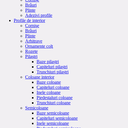
Brâuri
Plinte
Adezivi profile
Profile de interior
Cornişe
Brâuri
Plinte
Arhitrave
Ornamente colţ
Rozete
Pilaştri
Baze pilaștri
Capiteluri pilaștri
Trunchiuri pilaștri
Coloane interior
Baze coloane
Capiteluri coloane
Inele coloane
Piedestaluri coloane
Trunchiuri coloane
Semicoloane
Baze semicoloane
Capiteluri semicoloane
Inele semicoloane