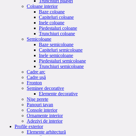
Trunchiuri pilaștri
Coloane interior
Baze coloane
Capiteluri coloane
Inele coloane
Piedestaluri coloane
Trunchiuri coloane
Semicoloane
Baze semicoloane
Capiteluri semicoloane
Inele semicoloane
Piedestaluri semicoloane
Trunchiuri semicoloane
Cadre arc
Cadre uşă
Fronton
Şeminee decorative
Elemente decorative
Nişe perete
Panouri tavan
Console interior
Ornamente interior
Adezivi de interior
Profile exterior
Elemente arhitectură