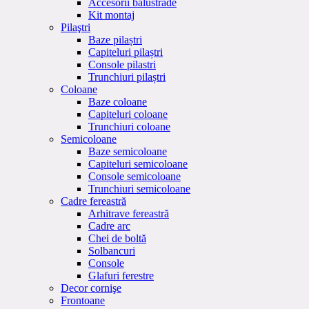
Accesorii balustrade
Kit montaj
Pilaştri
Baze pilaștri
Capiteluri pilaștri
Console pilastri
Trunchiuri pilaștri
Coloane
Baze coloane
Capiteluri coloane
Trunchiuri coloane
Semicoloane
Baze semicoloane
Capiteluri semicoloane
Console semicoloane
Trunchiuri semicoloane
Cadre fereastră
Arhitrave fereastră
Cadre arc
Chei de boltă
Solbancuri
Console
Glafuri ferestre
Decor cornişe
Frontoane