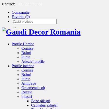
Contact:
+40 722 594 684
Comparație
Favorite
(0)
Profile Hardec
Cornișe
Brâuri
Plinte
Adezivi profile
Profile interior
Cornişe
Brâuri
Plinte
Arhitrave
Ornamente colţ
Rozete
Pilaştri
Baze pilaștri
Capiteluri pilaștri