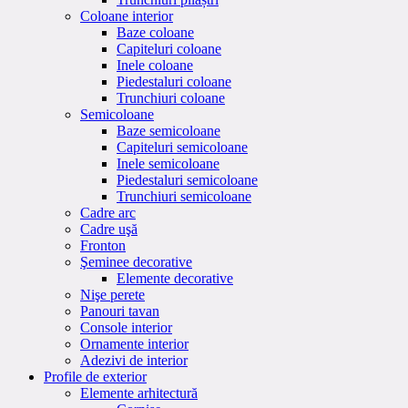
Coloane interior
Baze coloane
Capiteluri coloane
Inele coloane
Piedestaluri coloane
Trunchiuri coloane
Semicoloane
Baze semicoloane
Capiteluri semicoloane
Inele semicoloane
Piedestaluri semicoloane
Trunchiuri semicoloane
Cadre arc
Cadre uşă
Fronton
Şeminee decorative
Elemente decorative
Nişe perete
Panouri tavan
Console interior
Ornamente interior
Adezivi de interior
Profile de exterior
Elemente arhitectură