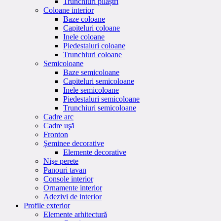
Trunchiuri pilaștri
Coloane interior
Baze coloane
Capiteluri coloane
Inele coloane
Piedestaluri coloane
Trunchiuri coloane
Semicoloane
Baze semicoloane
Capiteluri semicoloane
Inele semicoloane
Piedestaluri semicoloane
Trunchiuri semicoloane
Cadre arc
Cadre uşă
Fronton
Şeminee decorative
Elemente decorative
Nişe perete
Panouri tavan
Console interior
Ornamente interior
Adezivi de interior
Profile exterior
Elemente arhitectură