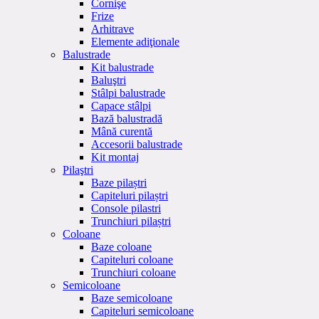
Cornişe
Frize
Arhitrave
Elemente adiţionale
Balustrade
Kit balustrade
Baluştri
Stâlpi balustrade
Capace stâlpi
Bază balustradă
Mână curentă
Accesorii balustrade
Kit montaj
Pilaştri
Baze pilaștri
Capiteluri pilaștri
Console pilastri
Trunchiuri pilaștri
Coloane
Baze coloane
Capiteluri coloane
Trunchiuri coloane
Semicoloane
Baze semicoloane
Capiteluri semicoloane