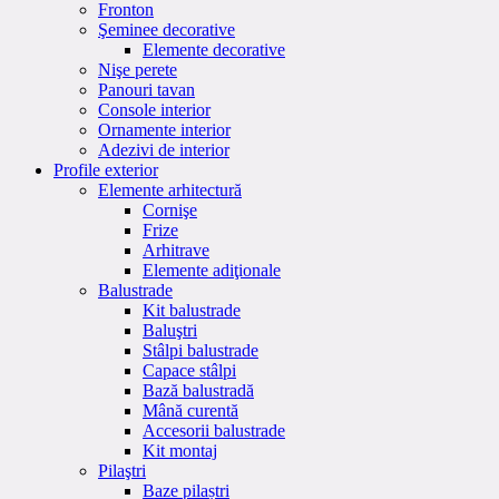
Fronton
Şeminee decorative
Elemente decorative
Nişe perete
Panouri tavan
Console interior
Ornamente interior
Adezivi de interior
Profile exterior
Elemente arhitectură
Cornişe
Frize
Arhitrave
Elemente adiţionale
Balustrade
Kit balustrade
Baluştri
Stâlpi balustrade
Capace stâlpi
Bază balustradă
Mână curentă
Accesorii balustrade
Kit montaj
Pilaştri
Baze pilaștri