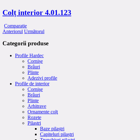
Colț interior 4.01.123
Comparaţie
Anteriorul
Următorul
Categorii produse
Profile Hardec
Cornișe
Brâuri
Plinte
Adezivi profile
Profile de interior
Cornişe
Brâuri
Plinte
Arhitrave
Ornamente colţ
Rozete
Pilaştri
Baze pilaștri
Capiteluri pilaștri
Trunchiuri pilaștri