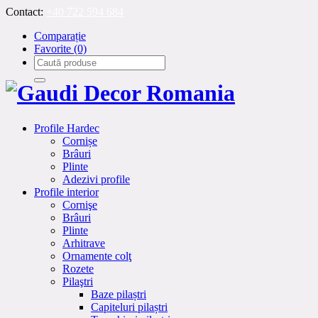
Contact:
+40 722 594 684
Comparație
Favorite
(0)
Profile Hardec
Cornișe
Brâuri
Plinte
Adezivi profile
Profile interior
Cornişe
Brâuri
Plinte
Arhitrave
Ornamente colţ
Rozete
Pilaştri
Baze pilaștri
Capiteluri pilaștri