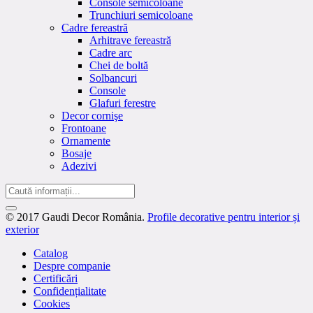
Console semicoloane
Trunchiuri semicoloane
Cadre fereastră
Arhitrave fereastră
Cadre arc
Chei de boltă
Solbancuri
Console
Glafuri ferestre
Decor cornişe
Frontoane
Ornamente
Bosaje
Adezivi
© 2017 Gaudi Decor România.
Profile decorative pentru interior și
exterior
Catalog
Despre companie
Certificări
Confidențialitate
Cookies