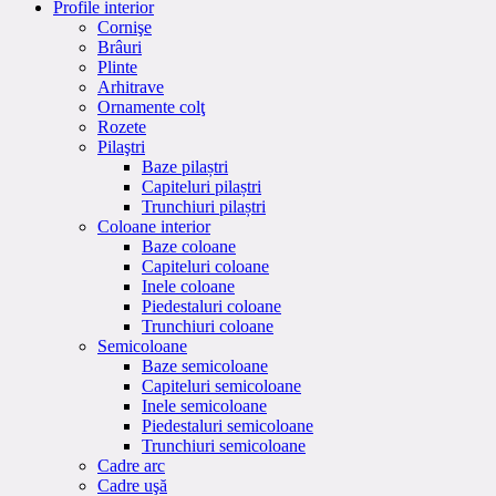
Profile interior
Cornişe
Brâuri
Plinte
Arhitrave
Ornamente colţ
Rozete
Pilaştri
Baze pilaștri
Capiteluri pilaștri
Trunchiuri pilaștri
Coloane interior
Baze coloane
Capiteluri coloane
Inele coloane
Piedestaluri coloane
Trunchiuri coloane
Semicoloane
Baze semicoloane
Capiteluri semicoloane
Inele semicoloane
Piedestaluri semicoloane
Trunchiuri semicoloane
Cadre arc
Cadre uşă