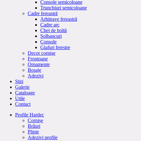
Console semicoloane
Trunchiuri semicoloane
Cadre fereastră
Arhitrave fereastră
Cadre arc
Chei de boltă
Solbancuri
Console
Glafuri ferestre
Decor cornişe
Frontoane
Ornamente
Bosaje
Adezivi
Stiri
Galerie
Cataloage
Utile
Contact
Profile Hardec
Cornișe
Brâuri
Plinte
Adezivi profile