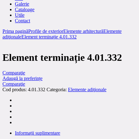
Galerie
Cataloage
Utile
Contact
Prima pagină
Profile de exterior
Elemente arhitectură
Elemente
adiţionale
Element terminație 4.01.332
Element terminație 4.01.332
Comparaţie
Adaugă la preferințe
Comparaţie
Cod produs:
4.01.332
Categoria:
Elemente adiţionale
Informații suplimentare