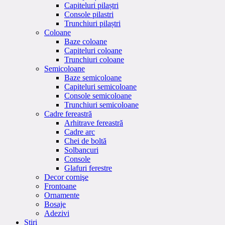
Capiteluri pilaștri
Console pilastri
Trunchiuri pilaștri
Coloane
Baze coloane
Capiteluri coloane
Trunchiuri coloane
Semicoloane
Baze semicoloane
Capiteluri semicoloane
Console semicoloane
Trunchiuri semicoloane
Cadre fereastră
Arhitrave fereastră
Cadre arc
Chei de boltă
Solbancuri
Console
Glafuri ferestre
Decor cornişe
Frontoane
Ornamente
Bosaje
Adezivi
Stiri