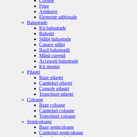
Cornişe
Frize
Arhitrave
Elemente adiţionale
Balustrade
Kit balustrade
Baluştri
Stâlpi balustrade
Capace stâlpi
Bază balustradă
Mână curentă
Accesorii balustrade
Kit montaj
Pilaştri
Baze pilaștri
Capiteluri pilaștri
Console pilastri
Trunchiuri pilaștri
Coloane
Baze coloane
Capiteluri coloane
Trunchiuri coloane
Semicoloane
Baze semicoloane
Capiteluri semicoloane