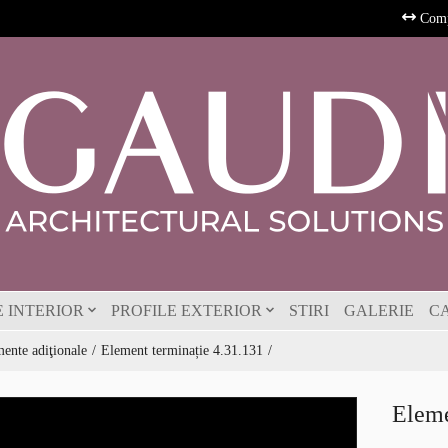
Comp
E INTERIOR
PROFILE EXTERIOR
STIRI
GALERIE
C
ente adiţionale
Element terminație 4.31.131
Eleme