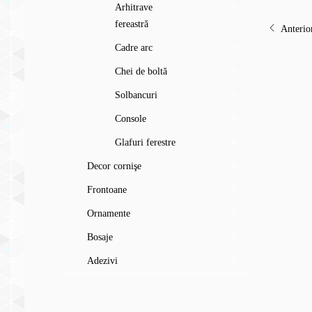
Arhitrave
fereastră
Anterio
Cadre arc
Chei de boltă
Solbancuri
Console
Glafuri ferestre
Decor cornişe
Frontoane
Ornamente
Bosaje
Adezivi