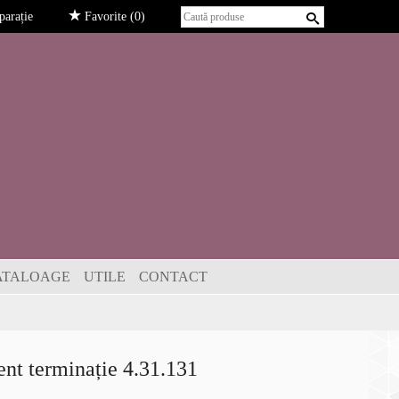
arație
Favorite
(0)
ATALOAGE
UTILE
CONTACT
nt terminație 4.31.131