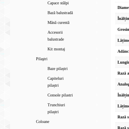
Capace stâlpi
Diame
Bază balustradă
Înălți
Mână curentă
Grosi
Accesorii
balustrade
Lățim
Kit montaj
Adânc
Pilaştri
Lungi
Baze pilaștri
Rază a
Capiteluri
Analog
pilaștri
Console pilastri
Înălți
Trunchiuri
Lățime
pilaștri
Rază s
Coloane
Rază s