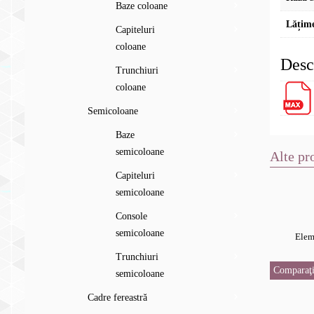
Baze coloane
Lățime
Capiteluri
coloane
Desc
Trunchiuri
coloane
Semicoloane
Baze
semicoloane
Alte pr
Capiteluri
semicoloane
Console
semicoloane
Elem
Trunchiuri
Comparaţi
semicoloane
Cadre fereastră