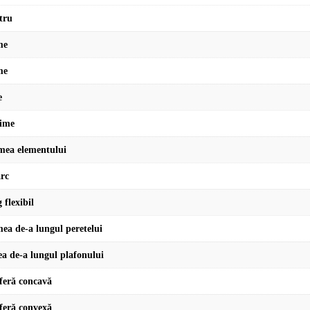
tru
me
me
e
ime
mea elementului
rc
 flexibil
mea de-a lungul peretelui
a de-a lungul plafonului
feră concavă
feră convexă