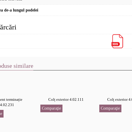
a de-a lungul podelei
ărcări
oduse similare
ent terminație
Colț exterior 4.02.111
Colț exterior 4
4.02.231
Comparaţie
Comparaţie
e