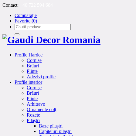
Contact:
+40 722 594 684
Comparație
Favorite
(0)
Profile Hardec
Cornișe
Brâuri
Plinte
Adezivi profile
Profile interior
Cornişe
Brâuri
Plinte
Arhitrave
Ornamente colţ
Rozete
Pilaştri
Baze pilaștri
Capiteluri pilaștri