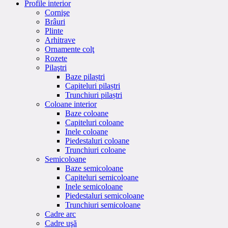
Profile interior
Cornişe
Brâuri
Plinte
Arhitrave
Ornamente colţ
Rozete
Pilaştri
Baze pilaștri
Capiteluri pilaștri
Trunchiuri pilaștri
Coloane interior
Baze coloane
Capiteluri coloane
Inele coloane
Piedestaluri coloane
Trunchiuri coloane
Semicoloane
Baze semicoloane
Capiteluri semicoloane
Inele semicoloane
Piedestaluri semicoloane
Trunchiuri semicoloane
Cadre arc
Cadre uşă