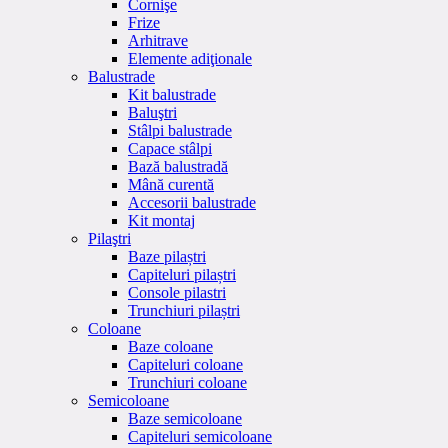
Cornişe
Frize
Arhitrave
Elemente adiţionale
Balustrade
Kit balustrade
Baluştri
Stâlpi balustrade
Capace stâlpi
Bază balustradă
Mână curentă
Accesorii balustrade
Kit montaj
Pilaştri
Baze pilaștri
Capiteluri pilaștri
Console pilastri
Trunchiuri pilaștri
Coloane
Baze coloane
Capiteluri coloane
Trunchiuri coloane
Semicoloane
Baze semicoloane
Capiteluri semicoloane