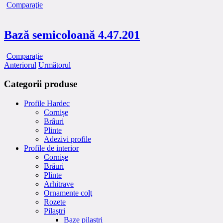
Comparaţie
Bază semicoloană 4.47.201
Comparaţie
Anteriorul
Următorul
Categorii produse
Profile Hardec
Cornișe
Brâuri
Plinte
Adezivi profile
Profile de interior
Cornişe
Brâuri
Plinte
Arhitrave
Ornamente colţ
Rozete
Pilaştri
Baze pilaștri