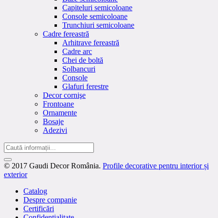
Capiteluri semicoloane
Console semicoloane
Trunchiuri semicoloane
Cadre fereastră
Arhitrave fereastră
Cadre arc
Chei de boltă
Solbancuri
Console
Glafuri ferestre
Decor cornişe
Frontoane
Ornamente
Bosaje
Adezivi
© 2017 Gaudi Decor România.
Profile decorative pentru interior și
exterior
Catalog
Despre companie
Certificări
Confidențialitate