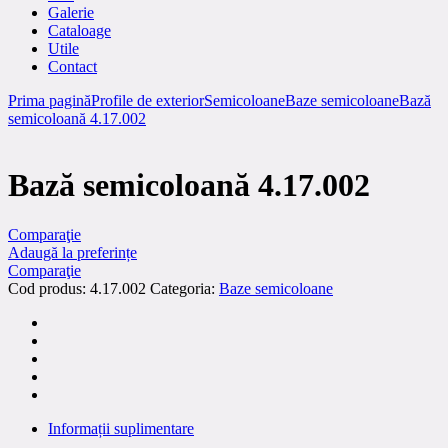
Galerie
Cataloage
Utile
Contact
Prima pagină
Profile de exterior
Semicoloane
Baze semicoloane
Bază
semicoloană 4.17.002
Bază semicoloană 4.17.002
Comparaţie
Adaugă la preferințe
Comparaţie
Cod produs:
4.17.002
Categoria:
Baze semicoloane
Informații suplimentare