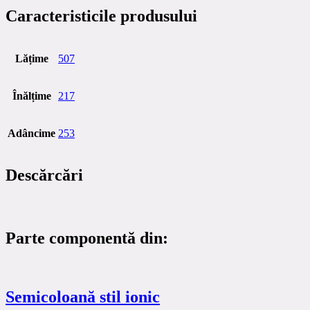
Caracteristicile produsului
Lățime
507
Înălțime
217
Adâncime
253
Descărcări
Parte componentă din:
Semicoloană stil ionic