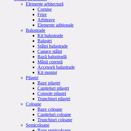
Elemente arhitectură
Cornişe
Frize
Arhitrave
Elemente adiţionale
Balustrade
Kit balustrade
Baluştri
Stâlpi balustrade
Capace stâlpi
Bază balustradă
Mână curentă
Accesorii balustrade
Kit montaj
Pilaştri
Baze pilaștri
Capiteluri pilaștri
Console pilastri
Trunchiuri pilaștri
Coloane
Baze coloane
Capiteluri coloane
Trunchiuri coloane
Semicoloane
Baze semicoloane