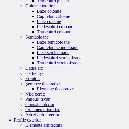
Trunchiuri pilaștri
Coloane interior
Baze coloane
Capiteluri coloane
Inele coloane
Piedestaluri coloane
Trunchiuri coloane
Semicoloane
Baze semicoloane
Capiteluri semicoloane
Inele semicoloane
Piedestaluri semicoloane
Trunchiuri semicoloane
Cadre arc
Cadre uşă
Fronton
Şeminee decorative
Elemente decorative
Nişe perete
Panouri tavan
Console interior
Ornamente interior
Adezivi de interior
Profile exterior
Elemente arhitectură