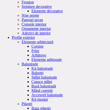
Fronton
Şeminee decorative
Elemente decorative
Nişe perete
Panouri tavan
Console interior
Ornamente interior
Adezivi de interior
Profile exterior
Elemente arhitectură
Cornişe
Frize
Arhitrave
Elemente adiţionale
Balustrade
Kit balustrade
Baluştri
Stâlpi balustrade
Capace stâlpi
Bază balustradă
Mână curentă
Accesorii balustrade
Kit montaj
Pilaştri
Baze pilaștri