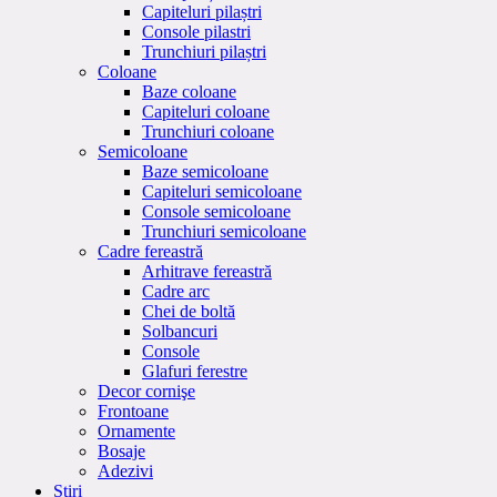
Capiteluri pilaștri
Console pilastri
Trunchiuri pilaștri
Coloane
Baze coloane
Capiteluri coloane
Trunchiuri coloane
Semicoloane
Baze semicoloane
Capiteluri semicoloane
Console semicoloane
Trunchiuri semicoloane
Cadre fereastră
Arhitrave fereastră
Cadre arc
Chei de boltă
Solbancuri
Console
Glafuri ferestre
Decor cornişe
Frontoane
Ornamente
Bosaje
Adezivi
Stiri