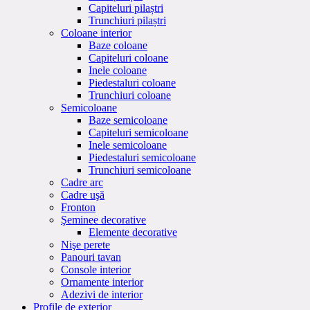
Capiteluri pilaștri
Trunchiuri pilaștri
Coloane interior
Baze coloane
Capiteluri coloane
Inele coloane
Piedestaluri coloane
Trunchiuri coloane
Semicoloane
Baze semicoloane
Capiteluri semicoloane
Inele semicoloane
Piedestaluri semicoloane
Trunchiuri semicoloane
Cadre arc
Cadre uşă
Fronton
Şeminee decorative
Elemente decorative
Nişe perete
Panouri tavan
Console interior
Ornamente interior
Adezivi de interior
Profile de exterior