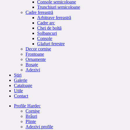
Console semicoloane
Trunchiuri semicoloane
Cadre fereastră
Arhitrave fereastră
Cadre arc
Chei de boltă
Solbancuri
Console
Glafuri ferestre
Decor cornişe
Frontoane
Ornamente
Bosaje
Adezivi
Stiri
Galerie
Cataloage
Utile
Contact
Profile Hardec
Cornișe
Brâuri
Plinte
Adezivi profile