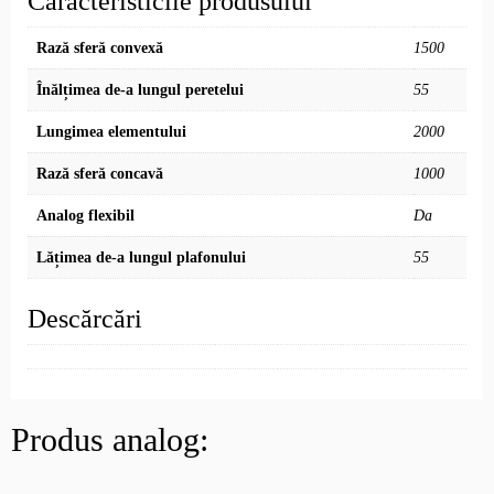
Caracteristicile produsului
Rază sferă convexă
1500
Înălțimea de-a lungul peretelui
55
Lungimea elementului
2000
Rază sferă concavă
1000
Analog flexibil
Da
Lățimea de-a lungul plafonului
55
Descărcări
Produs analog: