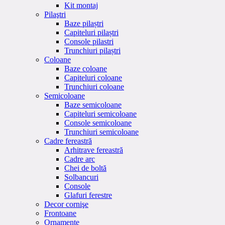
Kit montaj
Pilaştri
Baze pilaștri
Capiteluri pilaștri
Console pilastri
Trunchiuri pilaștri
Coloane
Baze coloane
Capiteluri coloane
Trunchiuri coloane
Semicoloane
Baze semicoloane
Capiteluri semicoloane
Console semicoloane
Trunchiuri semicoloane
Cadre fereastră
Arhitrave fereastră
Cadre arc
Chei de boltă
Solbancuri
Console
Glafuri ferestre
Decor cornişe
Frontoane
Ornamente