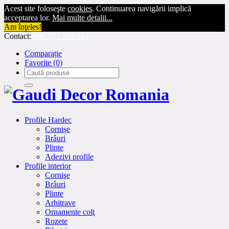
Acest site foloseşte
cookies
. Continuarea navigării implică
acceptarea lor.
Mai multe detalii...
Am înţeles!
Contact:
+40 722 594 684
Comparație
Favorite
(0)
Profile Hardec
Cornișe
Brâuri
Plinte
Adezivi profile
Profile interior
Cornişe
Brâuri
Plinte
Arhitrave
Ornamente colţ
Rozete