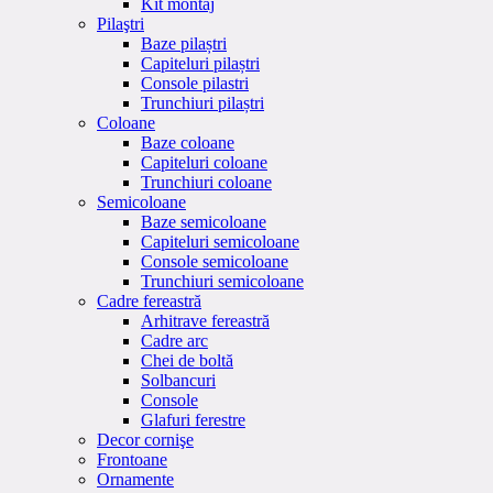
Kit montaj
Pilaştri
Baze pilaștri
Capiteluri pilaștri
Console pilastri
Trunchiuri pilaștri
Coloane
Baze coloane
Capiteluri coloane
Trunchiuri coloane
Semicoloane
Baze semicoloane
Capiteluri semicoloane
Console semicoloane
Trunchiuri semicoloane
Cadre fereastră
Arhitrave fereastră
Cadre arc
Chei de boltă
Solbancuri
Console
Glafuri ferestre
Decor cornişe
Frontoane
Ornamente