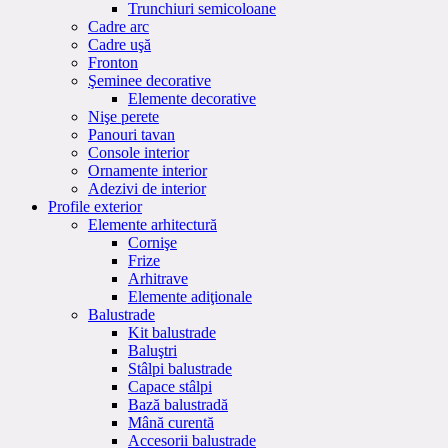
Trunchiuri semicoloane
Cadre arc
Cadre uşă
Fronton
Şeminee decorative
Elemente decorative
Nişe perete
Panouri tavan
Console interior
Ornamente interior
Adezivi de interior
Profile exterior
Elemente arhitectură
Cornişe
Frize
Arhitrave
Elemente adiţionale
Balustrade
Kit balustrade
Baluştri
Stâlpi balustrade
Capace stâlpi
Bază balustradă
Mână curentă
Accesorii balustrade