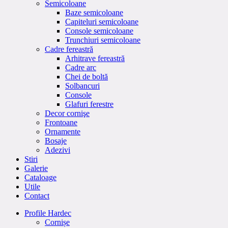
Semicoloane
Baze semicoloane
Capiteluri semicoloane
Console semicoloane
Trunchiuri semicoloane
Cadre fereastră
Arhitrave fereastră
Cadre arc
Chei de boltă
Solbancuri
Console
Glafuri ferestre
Decor cornişe
Frontoane
Ornamente
Bosaje
Adezivi
Stiri
Galerie
Cataloage
Utile
Contact
Profile Hardec
Cornișe