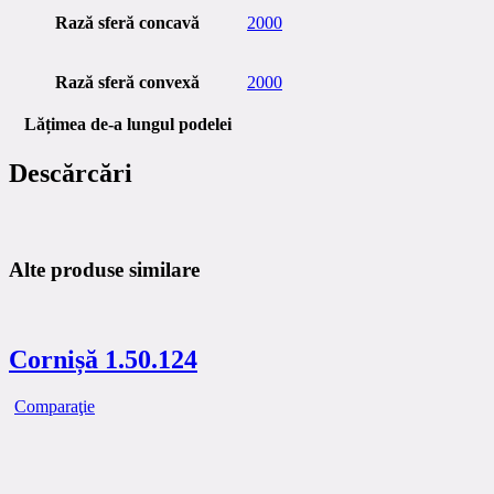
Rază sferă concavă
2000
Rază sferă convexă
2000
Lățimea de-a lungul podelei
Descărcări
Alte produse similare
Cornișă 1.50.124
Comparaţie