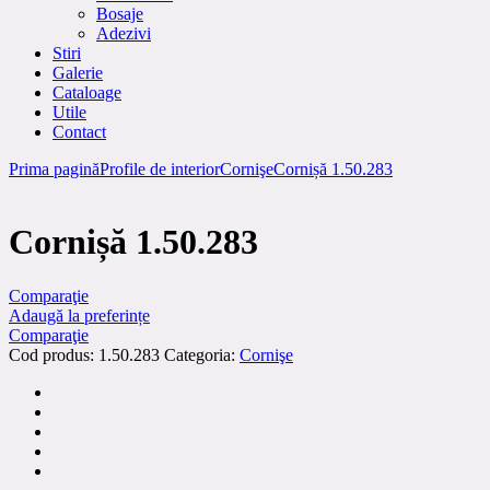
Bosaje
Adezivi
Stiri
Galerie
Cataloage
Utile
Contact
Prima pagină
Profile de interior
Cornişe
Cornișă 1.50.283
Cornișă 1.50.283
Comparaţie
Adaugă la preferințe
Comparaţie
Cod produs:
1.50.283
Categoria:
Cornişe