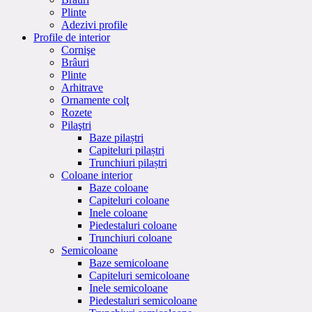
Plinte
Adezivi profile
Profile de interior
Cornişe
Brâuri
Plinte
Arhitrave
Ornamente colţ
Rozete
Pilaştri
Baze pilaștri
Capiteluri pilaștri
Trunchiuri pilaștri
Coloane interior
Baze coloane
Capiteluri coloane
Inele coloane
Piedestaluri coloane
Trunchiuri coloane
Semicoloane
Baze semicoloane
Capiteluri semicoloane
Inele semicoloane
Piedestaluri semicoloane