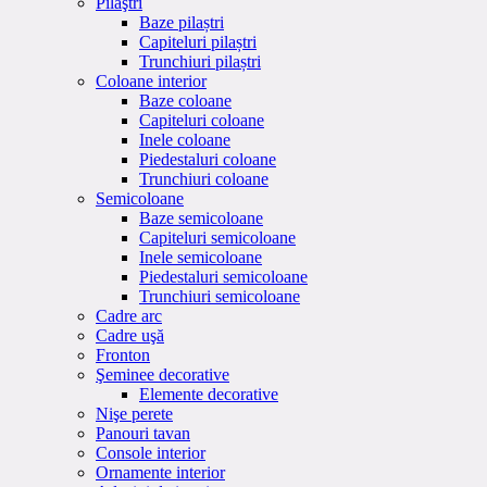
Pilaştri
Baze pilaștri
Capiteluri pilaștri
Trunchiuri pilaștri
Coloane interior
Baze coloane
Capiteluri coloane
Inele coloane
Piedestaluri coloane
Trunchiuri coloane
Semicoloane
Baze semicoloane
Capiteluri semicoloane
Inele semicoloane
Piedestaluri semicoloane
Trunchiuri semicoloane
Cadre arc
Cadre uşă
Fronton
Şeminee decorative
Elemente decorative
Nişe perete
Panouri tavan
Console interior
Ornamente interior