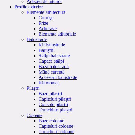
Adezivi de interior
Profile exterior
Elemente arhitectură
Cornişe
Frize
Arhitrave
Elemente adiţionale
Balustrade
Kit balustrade
Baluştri
Stâlpi balustrade
Capace stâlpi
Bază balustradă
Mână curentă
Accesorii balustrade
Kit montaj
Pilaştri
Baze pilaștri
Capiteluri pilaștri
Console pilastri
Trunchiuri pilaștri
Coloane
Baze coloane
Capiteluri coloane
Trunchiuri coloane