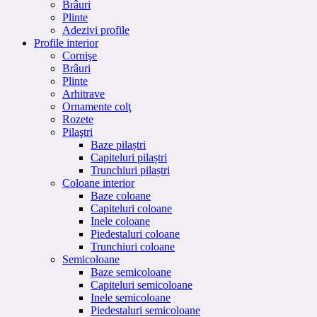
Brâuri
Plinte
Adezivi profile
Profile interior
Cornişe
Brâuri
Plinte
Arhitrave
Ornamente colţ
Rozete
Pilaştri
Baze pilaștri
Capiteluri pilaștri
Trunchiuri pilaștri
Coloane interior
Baze coloane
Capiteluri coloane
Inele coloane
Piedestaluri coloane
Trunchiuri coloane
Semicoloane
Baze semicoloane
Capiteluri semicoloane
Inele semicoloane
Piedestaluri semicoloane