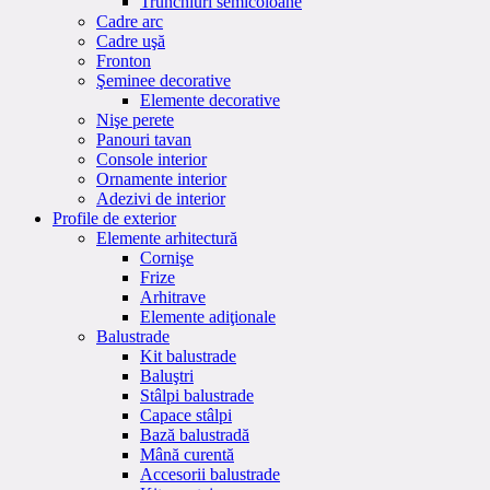
Trunchiuri semicoloane
Cadre arc
Cadre uşă
Fronton
Şeminee decorative
Elemente decorative
Nişe perete
Panouri tavan
Console interior
Ornamente interior
Adezivi de interior
Profile de exterior
Elemente arhitectură
Cornişe
Frize
Arhitrave
Elemente adiţionale
Balustrade
Kit balustrade
Baluştri
Stâlpi balustrade
Capace stâlpi
Bază balustradă
Mână curentă
Accesorii balustrade