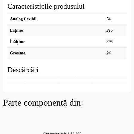
Caracteristicile produsului
Analog flexibil
Nu
Lățime
215
Înălțime
395
Grosime
24
Descărcări
Parte componentă din:
Ornament colț 1.52.290