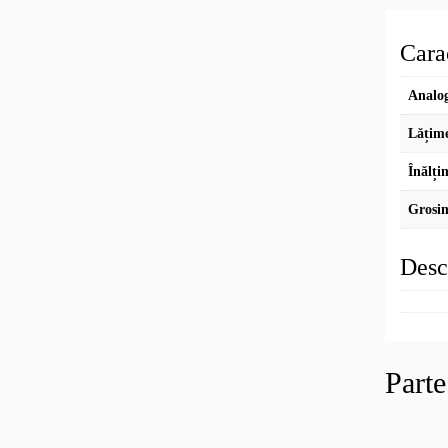
Carac
Analog
Lățim
Înălți
Grosi
Desc
Part