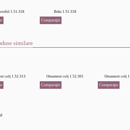
lexibil 1.51.318
Brâu 1.51.318
e
Comparaţie
oduse similare
nt colț 1.52.313
Ornament colț 1.52.301
Ornament colț 1
e
Comparaţie
Comparaţie
ul