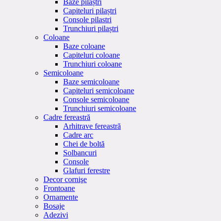
Baze pilaștri
Capiteluri pilaștri
Console pilastri
Trunchiuri pilaștri
Coloane
Baze coloane
Capiteluri coloane
Trunchiuri coloane
Semicoloane
Baze semicoloane
Capiteluri semicoloane
Console semicoloane
Trunchiuri semicoloane
Cadre fereastră
Arhitrave fereastră
Cadre arc
Chei de boltă
Solbancuri
Console
Glafuri ferestre
Decor cornişe
Frontoane
Ornamente
Bosaje
Adezivi