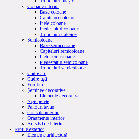
Trunchiuri pilaștri
Coloane interior
Baze coloane
Capiteluri coloane
Inele coloane
Piedestaluri coloane
Trunchiuri coloane
Semicoloane
Baze semicoloane
Capiteluri semicoloane
Inele semicoloane
Piedestaluri semicoloane
Trunchiuri semicoloane
Cadre arc
Cadre uşă
Fronton
Şeminee decorative
Elemente decorative
Nişe perete
Panouri tavan
Console interior
Ornamente interior
Adezivi de interior
Profile exterior
Elemente arhitectură