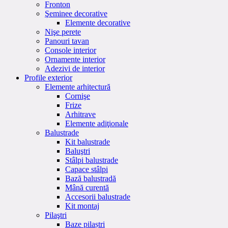
Fronton
Şeminee decorative
Elemente decorative
Nişe perete
Panouri tavan
Console interior
Ornamente interior
Adezivi de interior
Profile exterior
Elemente arhitectură
Cornişe
Frize
Arhitrave
Elemente adiţionale
Balustrade
Kit balustrade
Baluştri
Stâlpi balustrade
Capace stâlpi
Bază balustradă
Mână curentă
Accesorii balustrade
Kit montaj
Pilaştri
Baze pilaștri