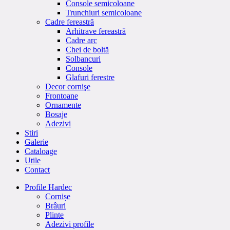
Console semicoloane
Trunchiuri semicoloane
Cadre fereastră
Arhitrave fereastră
Cadre arc
Chei de boltă
Solbancuri
Console
Glafuri ferestre
Decor cornişe
Frontoane
Ornamente
Bosaje
Adezivi
Stiri
Galerie
Cataloage
Utile
Contact
Profile Hardec
Cornișe
Brâuri
Plinte
Adezivi profile