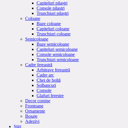
Capiteluri pilaștri
Console pilastri
Trunchiuri pilaștri
Coloane
Baze coloane
Capiteluri coloane
Trunchiuri coloane
Semicoloane
Baze semicoloane
Capiteluri semicoloane
Console semicoloane
Trunchiuri semicoloane
Cadre fereastră
Arhitrave fereastră
Cadre arc
Chei de boltă
Solbancuri
Console
Glafuri ferestre
Decor cornişe
Frontoane
Ornamente
Bosaje
Adezivi
Stiri