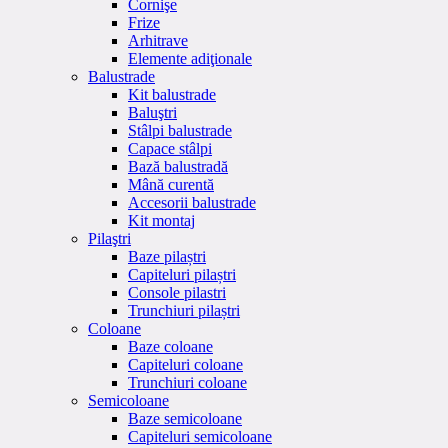
Cornişe
Frize
Arhitrave
Elemente adiţionale
Balustrade
Kit balustrade
Baluştri
Stâlpi balustrade
Capace stâlpi
Bază balustradă
Mână curentă
Accesorii balustrade
Kit montaj
Pilaştri
Baze pilaștri
Capiteluri pilaștri
Console pilastri
Trunchiuri pilaștri
Coloane
Baze coloane
Capiteluri coloane
Trunchiuri coloane
Semicoloane
Baze semicoloane
Capiteluri semicoloane