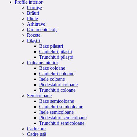
Profile interior
Cornişe
Brâuri
Plinte
Arhitrave
Ornamente colţ
Rozete
Pilaştri
Baze pilaștri
Capiteluri pilaștri
Trunchiuri pilaștri
Coloane interior
Baze coloane
Capiteluri coloane
Inele coloane
Piedestaluri coloane
Trunchiuri coloane
Semicoloane
Baze semicoloane
Capiteluri semicoloane
Inele semicoloane
Piedestaluri semicoloane
Trunchiuri semicoloane
Cadre arc
Cadre uşă