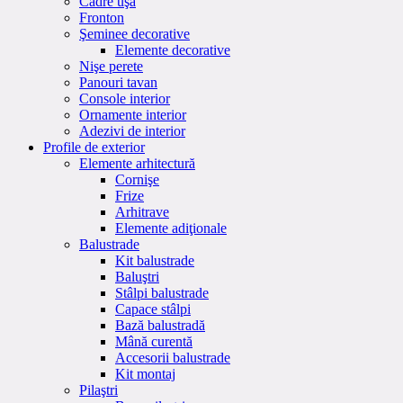
Cadre uşă
Fronton
Şeminee decorative
Elemente decorative
Nişe perete
Panouri tavan
Console interior
Ornamente interior
Adezivi de interior
Profile de exterior
Elemente arhitectură
Cornişe
Frize
Arhitrave
Elemente adiţionale
Balustrade
Kit balustrade
Baluştri
Stâlpi balustrade
Capace stâlpi
Bază balustradă
Mână curentă
Accesorii balustrade
Kit montaj
Pilaştri