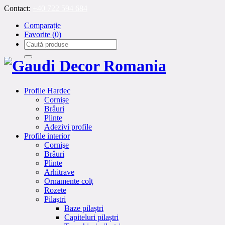
Contact:
+40 722 594 684
Comparație
Favorite
(0)
Profile Hardec
Cornișe
Brâuri
Plinte
Adezivi profile
Profile interior
Cornişe
Brâuri
Plinte
Arhitrave
Ornamente colţ
Rozete
Pilaştri
Baze pilaștri
Capiteluri pilaștri