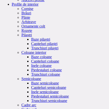
Profile de interior
Cornişe
Brâuri
Plinte
Arhitrave
Ornamente colţ
Rozete
Pilaştri
Baze pilaștri
Capiteluri pilaștri
Trunchiuri pilaștri
Coloane interior
Baze coloane
Capiteluri coloane
Inele coloane
Piedestaluri coloane
Trunchiuri coloane
Semicoloane
Baze semicoloane
Capiteluri semicoloane
Inele semicoloane
Piedestaluri semicoloane
Trunchiuri semicoloane
Cadre arc