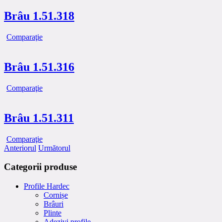
Brâu 1.51.318
Comparaţie
Brâu 1.51.316
Comparaţie
Brâu 1.51.311
Comparaţie
Anteriorul
Următorul
Categorii produse
Profile Hardec
Cornișe
Brâuri
Plinte
Adezivi profile