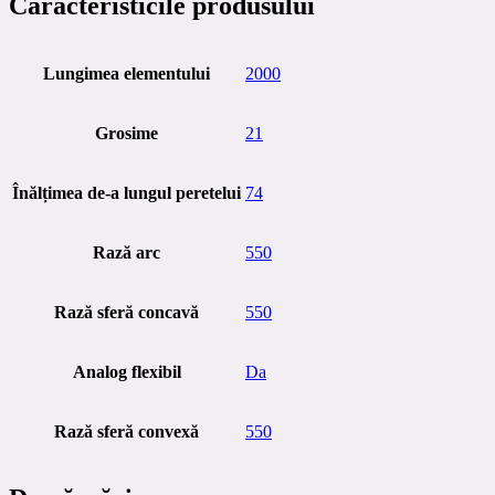
Caracteristicile produsului
Lungimea elementului
2000
Grosime
21
Înălțimea de-a lungul peretelui
74
Rază arc
550
Rază sferă concavă
550
Analog flexibil
Da
Rază sferă convexă
550