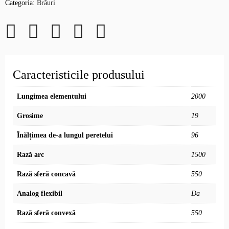
Categoria:
Brâuri
Caracteristicile produsului
Lungimea elementului
2000
Grosime
19
Înălțimea de-a lungul peretelui
96
Rază arc
1500
Rază sferă concavă
550
Analog flexibil
Da
Rază sferă convexă
550