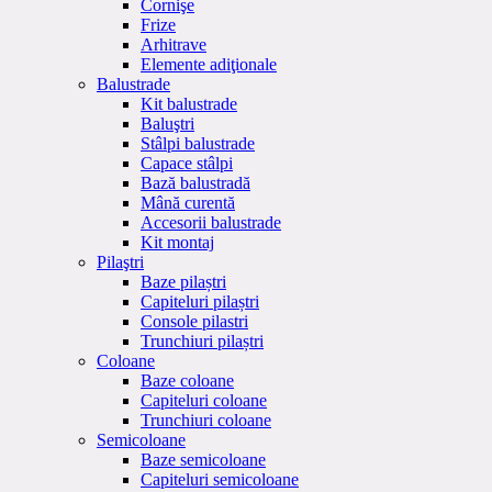
Cornişe
Frize
Arhitrave
Elemente adiţionale
Balustrade
Kit balustrade
Baluştri
Stâlpi balustrade
Capace stâlpi
Bază balustradă
Mână curentă
Accesorii balustrade
Kit montaj
Pilaştri
Baze pilaștri
Capiteluri pilaștri
Console pilastri
Trunchiuri pilaștri
Coloane
Baze coloane
Capiteluri coloane
Trunchiuri coloane
Semicoloane
Baze semicoloane
Capiteluri semicoloane