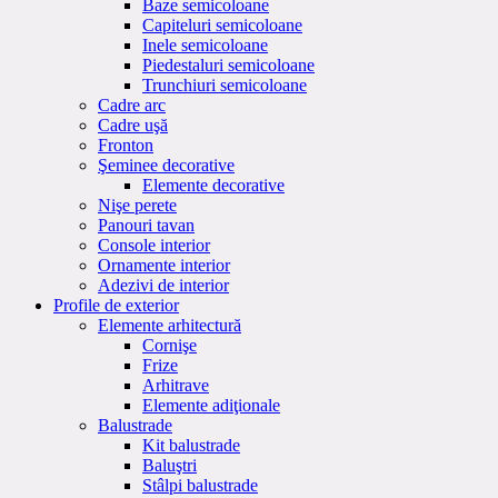
Baze semicoloane
Capiteluri semicoloane
Inele semicoloane
Piedestaluri semicoloane
Trunchiuri semicoloane
Cadre arc
Cadre uşă
Fronton
Şeminee decorative
Elemente decorative
Nişe perete
Panouri tavan
Console interior
Ornamente interior
Adezivi de interior
Profile de exterior
Elemente arhitectură
Cornişe
Frize
Arhitrave
Elemente adiţionale
Balustrade
Kit balustrade
Baluştri
Stâlpi balustrade