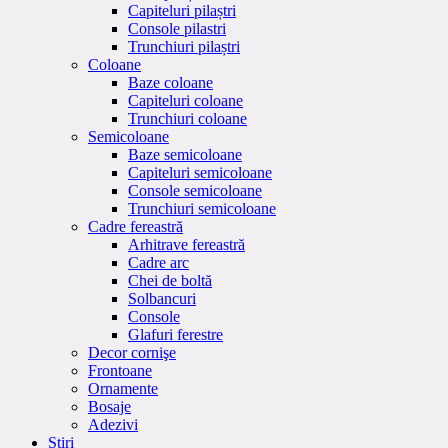
Capiteluri pilaștri
Console pilastri
Trunchiuri pilaștri
Coloane
Baze coloane
Capiteluri coloane
Trunchiuri coloane
Semicoloane
Baze semicoloane
Capiteluri semicoloane
Console semicoloane
Trunchiuri semicoloane
Cadre fereastră
Arhitrave fereastră
Cadre arc
Chei de boltă
Solbancuri
Console
Glafuri ferestre
Decor cornişe
Frontoane
Ornamente
Bosaje
Adezivi
Stiri