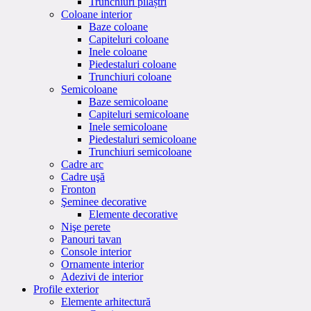
Trunchiuri pilaștri
Coloane interior
Baze coloane
Capiteluri coloane
Inele coloane
Piedestaluri coloane
Trunchiuri coloane
Semicoloane
Baze semicoloane
Capiteluri semicoloane
Inele semicoloane
Piedestaluri semicoloane
Trunchiuri semicoloane
Cadre arc
Cadre uşă
Fronton
Şeminee decorative
Elemente decorative
Nişe perete
Panouri tavan
Console interior
Ornamente interior
Adezivi de interior
Profile exterior
Elemente arhitectură