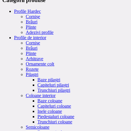
Categorii produse
Profile Hardec
Cornișe
Brâuri
Plinte
Adezivi profile
Profile de interior
Cornişe
Brâuri
Plinte
Arhitrave
Ornamente colţ
Rozete
Pilaştri
Baze pilaștri
Capiteluri pilaștri
Trunchiuri pilaștri
Coloane interior
Baze coloane
Capiteluri coloane
Inele coloane
Piedestaluri coloane
Trunchiuri coloane
Semicoloane