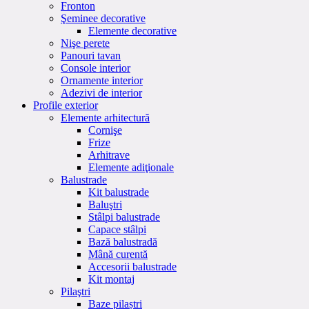
Fronton
Şeminee decorative
Elemente decorative
Nişe perete
Panouri tavan
Console interior
Ornamente interior
Adezivi de interior
Profile exterior
Elemente arhitectură
Cornişe
Frize
Arhitrave
Elemente adiţionale
Balustrade
Kit balustrade
Baluştri
Stâlpi balustrade
Capace stâlpi
Bază balustradă
Mână curentă
Accesorii balustrade
Kit montaj
Pilaştri
Baze pilaștri