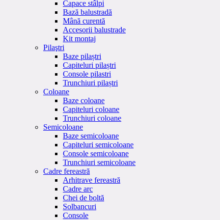
Capace stâlpi
Bază balustradă
Mână curentă
Accesorii balustrade
Kit montaj
Pilaştri
Baze pilaștri
Capiteluri pilaștri
Console pilastri
Trunchiuri pilaștri
Coloane
Baze coloane
Capiteluri coloane
Trunchiuri coloane
Semicoloane
Baze semicoloane
Capiteluri semicoloane
Console semicoloane
Trunchiuri semicoloane
Cadre fereastră
Arhitrave fereastră
Cadre arc
Chei de boltă
Solbancuri
Console