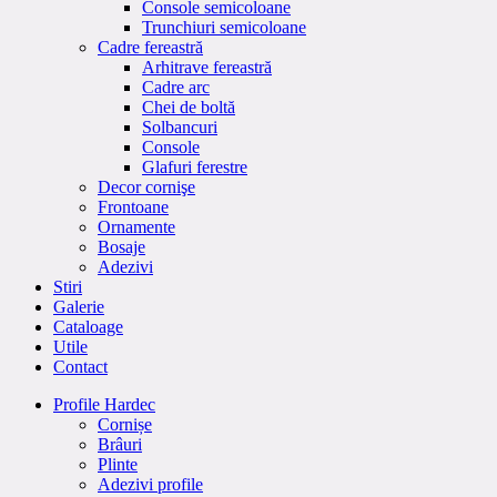
Console semicoloane
Trunchiuri semicoloane
Cadre fereastră
Arhitrave fereastră
Cadre arc
Chei de boltă
Solbancuri
Console
Glafuri ferestre
Decor cornişe
Frontoane
Ornamente
Bosaje
Adezivi
Stiri
Galerie
Cataloage
Utile
Contact
Profile Hardec
Cornișe
Brâuri
Plinte
Adezivi profile