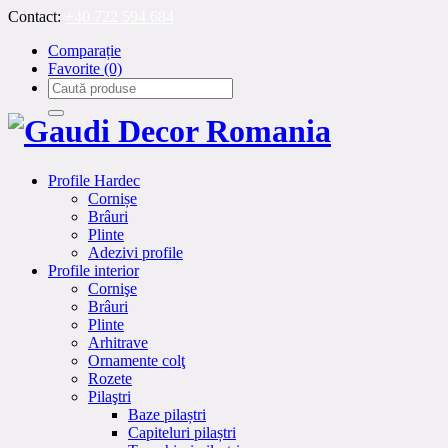
Contact:
+40 722 594 684
Comparație
Favorite
(0)
Profile Hardec
Cornișe
Brâuri
Plinte
Adezivi profile
Profile interior
Cornişe
Brâuri
Plinte
Arhitrave
Ornamente colţ
Rozete
Pilaştri
Baze pilaștri
Capiteluri pilaștri