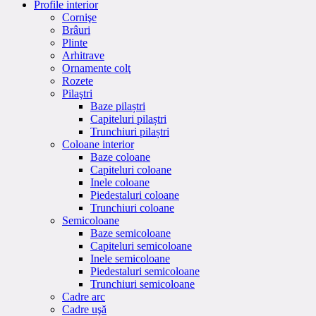
Profile interior
Cornişe
Brâuri
Plinte
Arhitrave
Ornamente colţ
Rozete
Pilaştri
Baze pilaștri
Capiteluri pilaștri
Trunchiuri pilaștri
Coloane interior
Baze coloane
Capiteluri coloane
Inele coloane
Piedestaluri coloane
Trunchiuri coloane
Semicoloane
Baze semicoloane
Capiteluri semicoloane
Inele semicoloane
Piedestaluri semicoloane
Trunchiuri semicoloane
Cadre arc
Cadre uşă