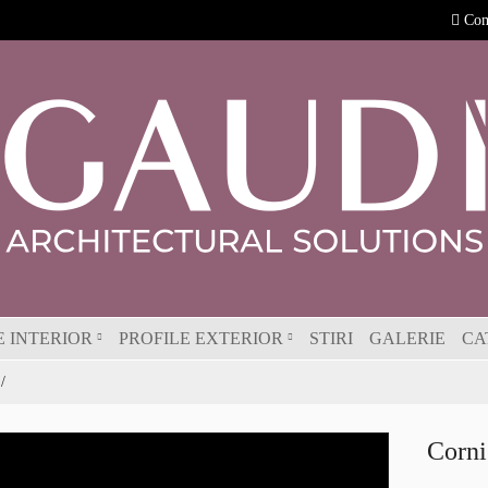
Com
E INTERIOR
PROFILE EXTERIOR
STIRI
GALERIE
CA
Corni