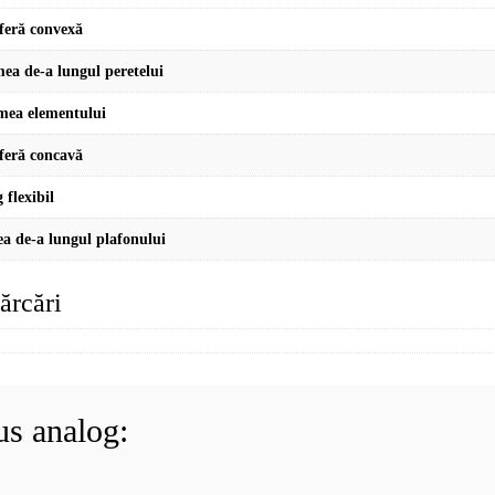
feră convexă
mea de-a lungul peretelui
mea elementului
feră concavă
 flexibil
a de-a lungul plafonului
ărcări
us analog: