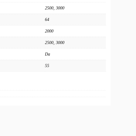
2500
,
3000
64
2000
2500
,
3000
Da
55