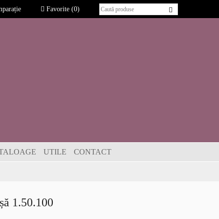
parație
Favorite
(0)
TALOAGE
UTILE
CONTACT
șă 1.50.100