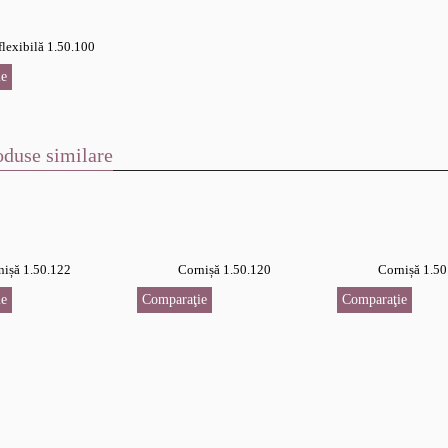
flexibilă 1.50.100
e
oduse similare
nișă 1.50.122
Cornișă 1.50.120
Cornișă 1.50
e
Comparaţie
Comparaţie