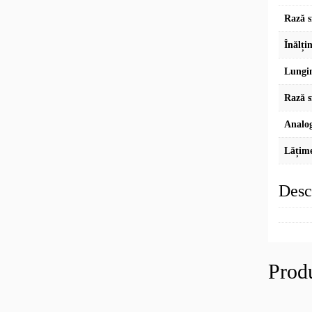
Rază s
Înălți
Lungi
Rază s
Analog
Lățime
Desc
Prod