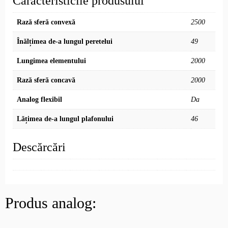
Caracteristicile produsului
Rază sferă convexă
2500
Înălțimea de-a lungul peretelui
49
Lungimea elementului
2000
Rază sferă concavă
2000
Analog flexibil
Da
Lățimea de-a lungul plafonului
46
Descărcări
Produs analog: