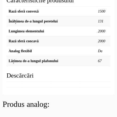
Caracteristicile produsului
Rază sferă convexă
1500
Înălțimea de-a lungul peretelui
131
Lungimea elementului
2000
Rază sferă concavă
2000
Analog flexibil
Da
Lățimea de-a lungul plafonului
67
Descărcări
Produs analog: