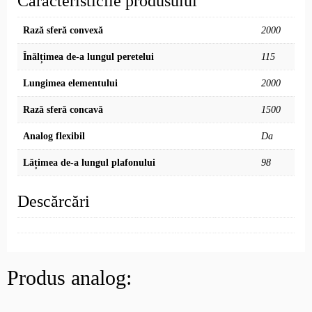
Caracteristicile produsului
Rază sferă convexă
2000
Înălțimea de-a lungul peretelui
115
Lungimea elementului
2000
Rază sferă concavă
1500
Analog flexibil
Da
Lățimea de-a lungul plafonului
98
Descărcări
Produs analog: