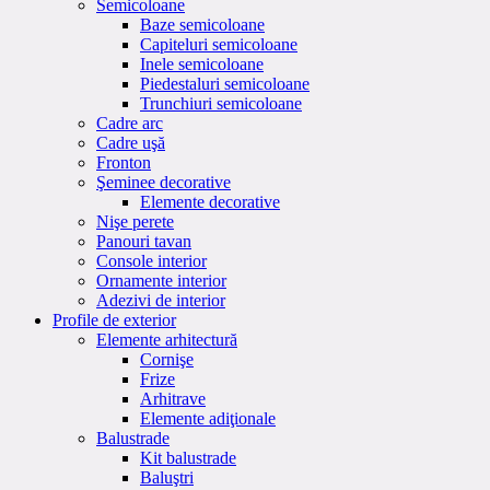
Semicoloane
Baze semicoloane
Capiteluri semicoloane
Inele semicoloane
Piedestaluri semicoloane
Trunchiuri semicoloane
Cadre arc
Cadre uşă
Fronton
Şeminee decorative
Elemente decorative
Nişe perete
Panouri tavan
Console interior
Ornamente interior
Adezivi de interior
Profile de exterior
Elemente arhitectură
Cornişe
Frize
Arhitrave
Elemente adiţionale
Balustrade
Kit balustrade
Baluştri