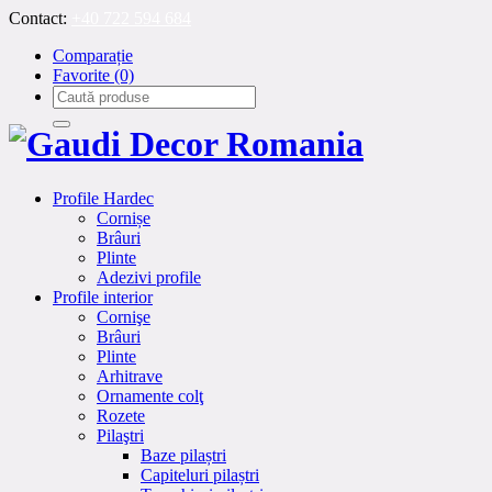
Contact:
+40 722 594 684
Comparație
Favorite
(0)
Profile Hardec
Cornișe
Brâuri
Plinte
Adezivi profile
Profile interior
Cornişe
Brâuri
Plinte
Arhitrave
Ornamente colţ
Rozete
Pilaştri
Baze pilaștri
Capiteluri pilaștri