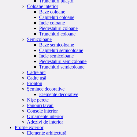
Trunchiuri pilaștri
Coloane interior
Baze coloane
Capiteluri coloane
Inele coloane
Piedestaluri coloane
Trunchiuri coloane
Semicoloane
Baze semicoloane
Capiteluri semicoloane
Inele semicoloane
Piedestaluri semicoloane
Trunchiuri semicoloane
Cadre arc
Cadre uşă
Fronton
Şeminee decorative
Elemente decorative
Nişe perete
Panouri tavan
Console interior
Ornamente interior
Adezivi de interior
Profile exterior
Elemente arhitectură