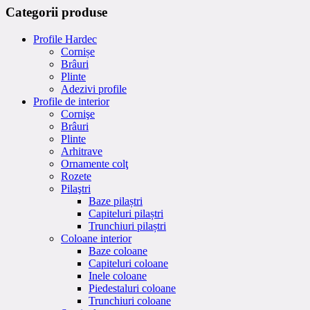
Categorii produse
Profile Hardec
Cornișe
Brâuri
Plinte
Adezivi profile
Profile de interior
Cornişe
Brâuri
Plinte
Arhitrave
Ornamente colţ
Rozete
Pilaştri
Baze pilaștri
Capiteluri pilaștri
Trunchiuri pilaștri
Coloane interior
Baze coloane
Capiteluri coloane
Inele coloane
Piedestaluri coloane
Trunchiuri coloane