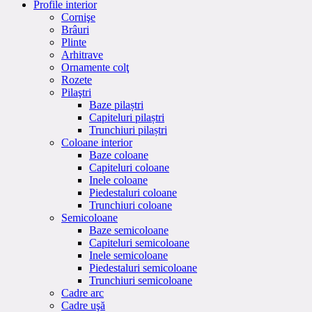
Profile interior
Cornişe
Brâuri
Plinte
Arhitrave
Ornamente colţ
Rozete
Pilaştri
Baze pilaștri
Capiteluri pilaștri
Trunchiuri pilaștri
Coloane interior
Baze coloane
Capiteluri coloane
Inele coloane
Piedestaluri coloane
Trunchiuri coloane
Semicoloane
Baze semicoloane
Capiteluri semicoloane
Inele semicoloane
Piedestaluri semicoloane
Trunchiuri semicoloane
Cadre arc
Cadre uşă