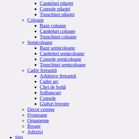
Capiteluri pilaștri
Console pilastri
Trunchiuri pilaștri
Coloane
Baze coloane
Capiteluri coloane
Trunchiuri coloane
Semicoloane
Baze semicoloane
Capiteluri semicoloane
Console semicoloane
Trunchiuri semicoloane
Cadre fereastră
Arhitrave fereastră
Cadre arc
Chei de boltă
Solbancuri
Console
Glafuri ferestre
Decor cornişe
Frontoane
Ornamente
Bosaje
Adezivi
Stiri