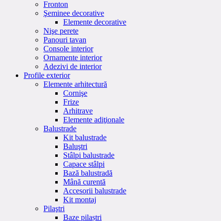
Fronton
Şeminee decorative
Elemente decorative
Nişe perete
Panouri tavan
Console interior
Ornamente interior
Adezivi de interior
Profile exterior
Elemente arhitectură
Cornişe
Frize
Arhitrave
Elemente adiţionale
Balustrade
Kit balustrade
Baluştri
Stâlpi balustrade
Capace stâlpi
Bază balustradă
Mână curentă
Accesorii balustrade
Kit montaj
Pilaştri
Baze pilaștri