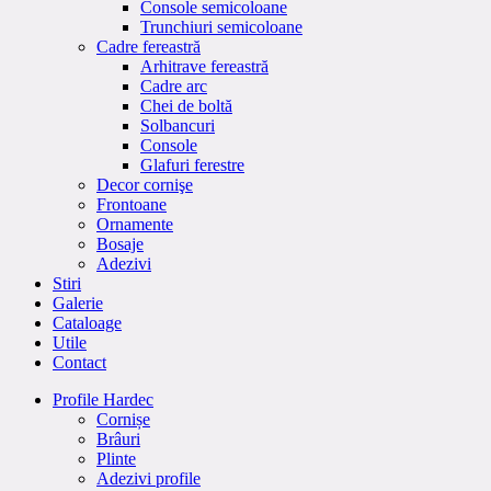
Console semicoloane
Trunchiuri semicoloane
Cadre fereastră
Arhitrave fereastră
Cadre arc
Chei de boltă
Solbancuri
Console
Glafuri ferestre
Decor cornişe
Frontoane
Ornamente
Bosaje
Adezivi
Stiri
Galerie
Cataloage
Utile
Contact
Profile Hardec
Cornișe
Brâuri
Plinte
Adezivi profile