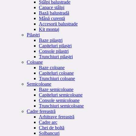
Stâlpi balustrade
Capace stâlpi
Bază balustradă
Mână curentă
Accesorii balustrade
Kit montaj
Pilaştri
Baze pilaștri
Capiteluri pilaștri
Console pilastri
Trunchiuri pilaștri
Coloane
Baze coloane
Capiteluri coloane
Trunchiuri coloane
Semicoloane
Baze semicoloane
Capiteluri semicoloane
Console semicoloane
Trunchiuri semicoloane
Cadre fereastră
Arhitrave fereastră
Cadre arc
Chei de boltă
Solbancuri