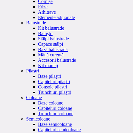
Cornişe
Frize
Arhitrave
Elemente adiţionale
Balustrade
Kit balustrade
Baluştri
Stâlpi balustrade
Capace stâlpi
Bază balustradă
Mână curentă
Accesorii balustrade
Kit montaj
Pilaştri
Baze pilaștri
Capiteluri pilaștri
Console pilastri
Trunchiuri pilaștri
Coloane
Baze coloane
Capiteluri coloane
Trunchiuri coloane
Semicoloane
Baze semicoloane
Capiteluri semicoloane