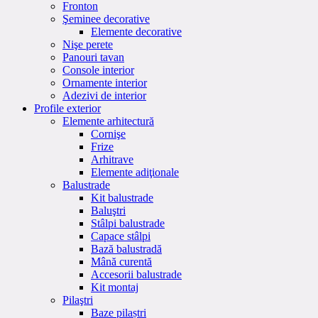
Fronton
Şeminee decorative
Elemente decorative
Nişe perete
Panouri tavan
Console interior
Ornamente interior
Adezivi de interior
Profile exterior
Elemente arhitectură
Cornişe
Frize
Arhitrave
Elemente adiţionale
Balustrade
Kit balustrade
Baluştri
Stâlpi balustrade
Capace stâlpi
Bază balustradă
Mână curentă
Accesorii balustrade
Kit montaj
Pilaştri
Baze pilaștri