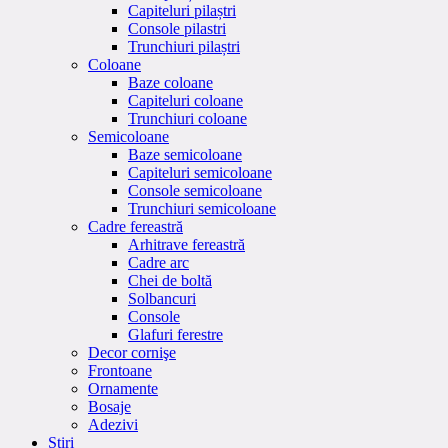
Capiteluri pilaștri
Console pilastri
Trunchiuri pilaștri
Coloane
Baze coloane
Capiteluri coloane
Trunchiuri coloane
Semicoloane
Baze semicoloane
Capiteluri semicoloane
Console semicoloane
Trunchiuri semicoloane
Cadre fereastră
Arhitrave fereastră
Cadre arc
Chei de boltă
Solbancuri
Console
Glafuri ferestre
Decor cornişe
Frontoane
Ornamente
Bosaje
Adezivi
Stiri