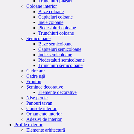
Trunchiuri pilaștri
Coloane interior
Baze coloane
Capiteluri coloane
Inele coloane
Piedestaluri coloane
Trunchiuri coloane
Semicoloane
Baze semicoloane
Capiteluri semicoloane
Inele semicoloane
Piedestaluri semicoloane
Trunchiuri semicoloane
Cadre arc
Cadre uşă
Fronton
Şeminee decorative
Elemente decorative
Nişe perete
Panouri tavan
Console interior
Ornamente interior
Adezivi de interior
Profile exterior
Elemente arhitectură