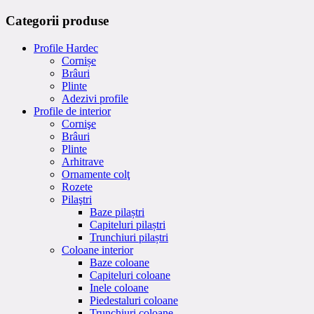
Categorii produse
Profile Hardec
Cornișe
Brâuri
Plinte
Adezivi profile
Profile de interior
Cornişe
Brâuri
Plinte
Arhitrave
Ornamente colţ
Rozete
Pilaştri
Baze pilaștri
Capiteluri pilaștri
Trunchiuri pilaștri
Coloane interior
Baze coloane
Capiteluri coloane
Inele coloane
Piedestaluri coloane
Trunchiuri coloane