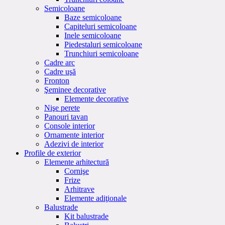
Semicoloane
Baze semicoloane
Capiteluri semicoloane
Inele semicoloane
Piedestaluri semicoloane
Trunchiuri semicoloane
Cadre arc
Cadre uşă
Fronton
Şeminee decorative
Elemente decorative
Nişe perete
Panouri tavan
Console interior
Ornamente interior
Adezivi de interior
Profile de exterior
Elemente arhitectură
Cornişe
Frize
Arhitrave
Elemente adiţionale
Balustrade
Kit balustrade