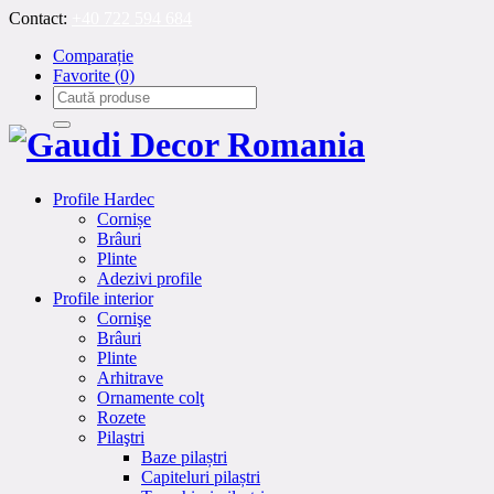
Contact:
+40 722 594 684
Comparație
Favorite
(0)
Profile Hardec
Cornișe
Brâuri
Plinte
Adezivi profile
Profile interior
Cornişe
Brâuri
Plinte
Arhitrave
Ornamente colţ
Rozete
Pilaştri
Baze pilaștri
Capiteluri pilaștri