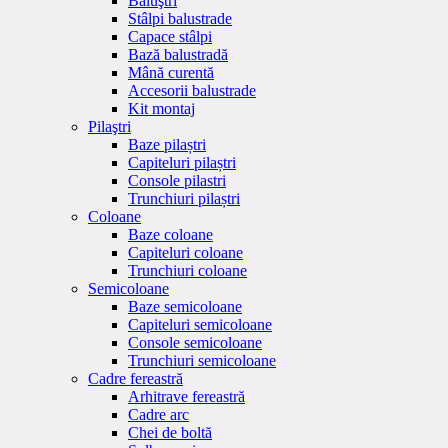
Baluştri
Stâlpi balustrade
Capace stâlpi
Bază balustradă
Mână curentă
Accesorii balustrade
Kit montaj
Pilaştri
Baze pilaștri
Capiteluri pilaștri
Console pilastri
Trunchiuri pilaștri
Coloane
Baze coloane
Capiteluri coloane
Trunchiuri coloane
Semicoloane
Baze semicoloane
Capiteluri semicoloane
Console semicoloane
Trunchiuri semicoloane
Cadre fereastră
Arhitrave fereastră
Cadre arc
Chei de boltă