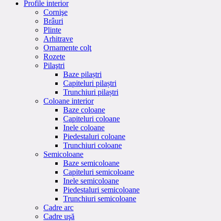
Profile interior
Cornişe
Brâuri
Plinte
Arhitrave
Ornamente colţ
Rozete
Pilaştri
Baze pilaștri
Capiteluri pilaștri
Trunchiuri pilaștri
Coloane interior
Baze coloane
Capiteluri coloane
Inele coloane
Piedestaluri coloane
Trunchiuri coloane
Semicoloane
Baze semicoloane
Capiteluri semicoloane
Inele semicoloane
Piedestaluri semicoloane
Trunchiuri semicoloane
Cadre arc
Cadre uşă