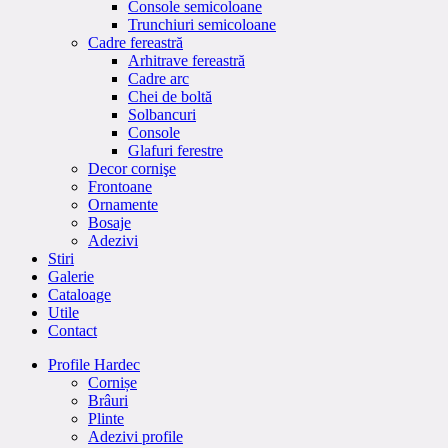
Console semicoloane
Trunchiuri semicoloane
Cadre fereastră
Arhitrave fereastră
Cadre arc
Chei de boltă
Solbancuri
Console
Glafuri ferestre
Decor cornişe
Frontoane
Ornamente
Bosaje
Adezivi
Stiri
Galerie
Cataloage
Utile
Contact
Profile Hardec
Cornișe
Brâuri
Plinte
Adezivi profile