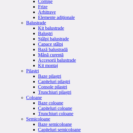
Cornişe
Frize
Arhitrave
Elemente adiţionale
Balustrade
Kit balustrade
Baluştri
Stâlpi balustrade
Capace stâlpi
Bază balustradă
Mână curentă
Accesorii balustrade
Kit montaj
Pilaştri
Baze pilaștri
Capiteluri pilaștri
Console pilastri
Trunchiuri pilaștri
Coloane
Baze coloane
Capiteluri coloane
Trunchiuri coloane
Semicoloane
Baze semicoloane
Capiteluri semicoloane